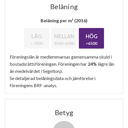
Belåning
Belåning per m² (2016)
LÅG
MELLAN
HÖG
< 3500
3500-6500
>6500
Föreningslån är medlemmarnas gemensamma skuld i
bostadsrättsföreningen. Föreningen har
24%
lägre lån
än medelvärdet i Segeltorp.
Se detaljerad belåningsdata och jämförelse i
föreningens BRF-analys.
Betyg