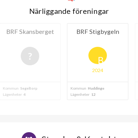
Närliggande föreningar
nsberget
BRF Stigbygeln
BRF Vä
B
2024
ltorp
Kommun
Huddinge
Kommun
Segel
Lägenheter
12
Lägenheter
24