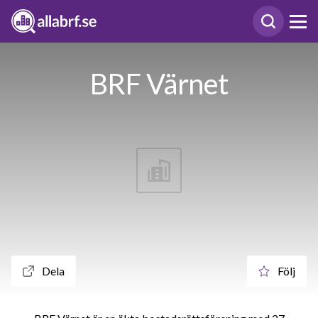
BRF Värnet
Dela
Följ