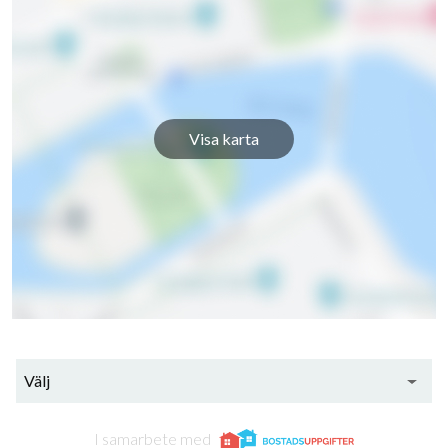
Skansbergsvägen 91
1
-
Skansbergsvägen 93
1
-
Visa karta
Välj
I samarbete med