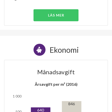
LÄS MER
Ekonomi
Månadsavgift
Årsavgift per m² (2016)
1 000
846
640
500