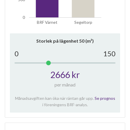
0
BRF Värnet
Segeltorp
Storlek på lägenhet
50
(m²)
0
150
2666 kr
per månad
Månadsavgiften kan öka när räntan går upp.
Se prognos
i föreningens BRF-analys.