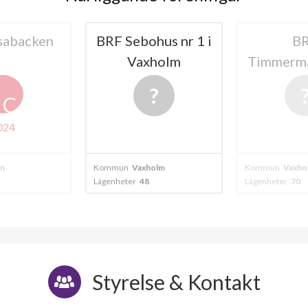
hus nr 1 i
BRF
B
holm
Timmermannen 13
VASATR
olm
Kommun
Vaxholm
Kommun
Vaxho
Lägenheter
70
Lägenheter
8
Styrelse & Kontakt