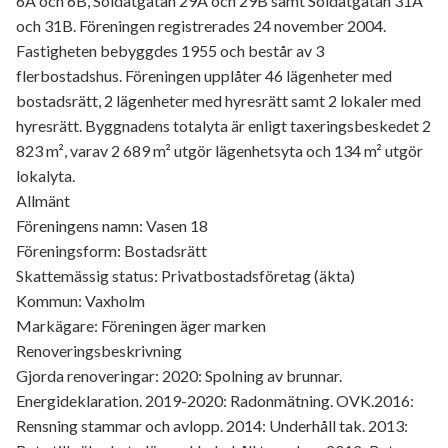
6A och 6B, Soldatgatan 29A och 29B samt Soldatgatan 31A
och 31B. Föreningen registrerades 24 november 2004.
Fastigheten bebyggdes 1955 och består av 3
flerbostadshus. Föreningen upplåter 46 lägenheter med
bostadsrätt, 2 lägenheter med hyresrätt samt 2 lokaler med
hyresrätt. Byggnadens totalyta är enligt taxeringsbeskedet 2
823 m², varav 2 689 m² utgör lägenhetsyta och 134 m² utgör
lokalyta.
Allmänt
Föreningens namn: Vasen 18
Föreningsform: Bostadsrätt
Skattemässig status: Privatbostadsföretag (äkta)
Kommun: Vaxholm
Markägare: Föreningen äger marken
Renoveringsbeskrivning
Gjorda renoveringar: 2020: Spolning av brunnar.
Energideklaration. 2019-2020: Radonmätning. OVK.2016:
Rensning stammar och avlopp. 2014: Underhåll tak. 2013: