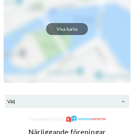
Visa karta
50
lägenheter
Välj
I samarbete med
Närliggande föreningar