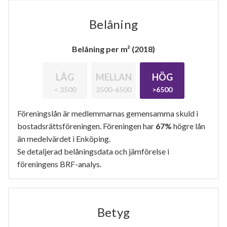
Belåning
Belåning per m² (2018)
LÅG
MELLAN
HÖG
< 3500
3500-6500
>6500
Föreningslån är medlemmarnas gemensamma skuld i
bostadsrättsföreningen. Föreningen har
67%
högre lån
än medelvärdet i Enköping.
Se detaljerad belåningsdata och jämförelse i
föreningens BRF-analys.
Betyg