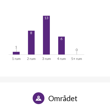
13
8
6
1
1
0
0
1 rum
2 rum
3 rum
4 rum
5+ rum
Området