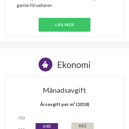
gamla förvaltaren
LÄS MER
Ekonomi
Månadsavgift
Årsavgift per m² (2018)
750
662
648