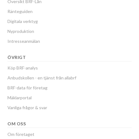
Översikt BRF-Lån
Ränteguiden
Digitala verktyg
Nyproduktion
Intresseanmälan
ÖVRIGT
Köp BRF-analys
Anbudskollen - en tjänst från allabrf
BRF-data för företag
Mäklarportal
Vanliga frågor & svar
OM OSS
Om företaget