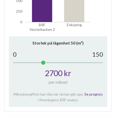
500
250
0
BRF
Enköping
Västerbacken 2
Storlek på lägenhet
50
(m²)
0
150
2700 kr
per månad
Månadsavgiften kan öka när räntan går upp.
Se prognos
i föreningens BRF-analys.