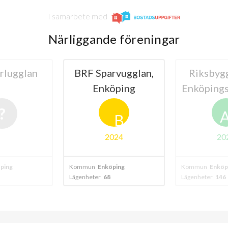
I samarbete med
Närliggande föreningar
rlugglan
BRF Sparvugglan,
Riksbyg
Enköping
Enköpings
B
2024
20
ping
Kommun
Enköping
Kommun
Enköp
Lägenheter
68
Lägenheter
146