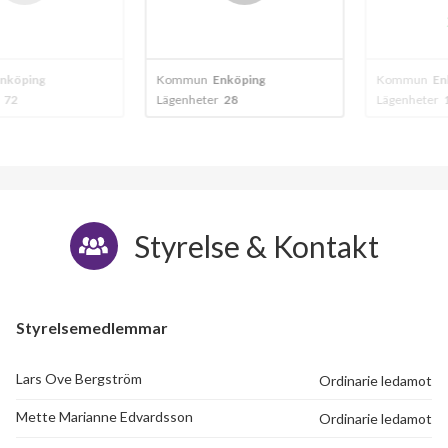
20
ping
Kommun
Enköping
Kommun
Enköp
Lägenheter
28
Lägenheter
12
Styrelse & Kontakt
Styrelsemedlemmar
Lars Ove Bergström
Ordinarie ledamot
Mette Marianne Edvardsson
Ordinarie ledamot