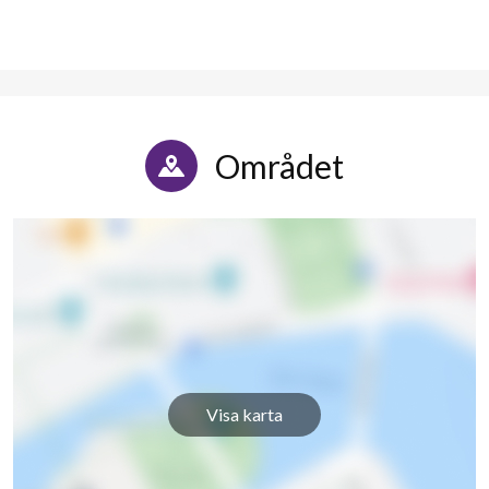
Området
Visa karta