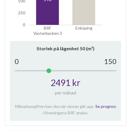
500
250
0
BRF
Enköping
Västerbacken 3
Storlek på lägenhet
50
(m²)
0
150
2491 kr
per månad
Månadsavgiften kan öka när räntan går upp.
Se prognos
i föreningens BRF-analys.