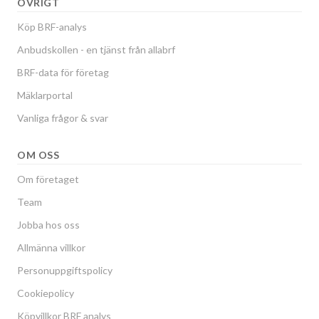
ÖVRIGT
Köp BRF-analys
Anbudskollen - en tjänst från allabrf
BRF-data för företag
Mäklarportal
Vanliga frågor & svar
OM OSS
Om företaget
Team
Jobba hos oss
Allmänna villkor
Personuppgiftspolicy
Cookiepolicy
Köpvillkor BRF analys