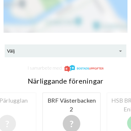
Välj
I samarbete med
Närliggande föreningar
rlugglan
BRF Västerbacken
HSB BRF 
2
Enkö