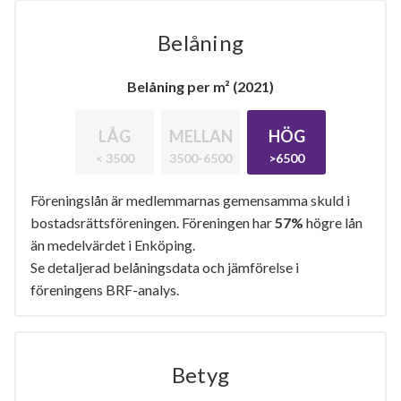
Belåning
Belåning per m² (2021)
LÅG
MELLAN
HÖG
< 3500
3500-6500
>6500
Föreningslån är medlemmarnas gemensamma skuld i
bostadsrättsföreningen. Föreningen har
57%
högre lån
än medelvärdet i Enköping.
Se detaljerad belåningsdata och jämförelse i
föreningens BRF-analys.
Betyg