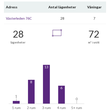
Adress
Antal lägenheter
Våningar
Västerleden 76C
28
7
13
8
6
1
1
0
0
1 rum
2 rum
3 rum
4 rum
5+ rum