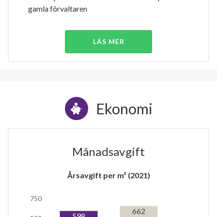
gamla förvaltaren
LÄS MER
Ekonomi
Månadsavgift
Årsavgift per m² (2021)
750
662
598