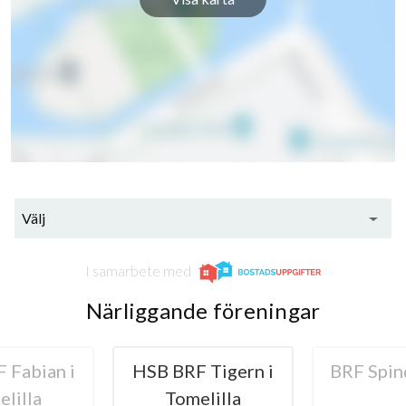
12
lägenheter
Välj
I samarbete med
Närliggande föreningar
 Fabian i
HSB BRF Tigern i
BRF Spin
lilla
Tomelilla