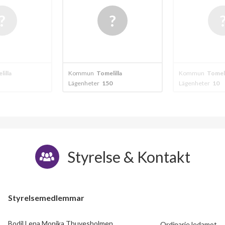
lilla
Kommun
Tomelilla
Kommun
Tomeli
Lägenheter
150
Lägenheter
10
Styrelse & Kontakt
Styrelsemedlemmar
Bodil Lena Monika Thuvesholmen
Ordinarie ledamot