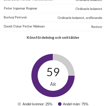
Peter Ingemar Rogmar
Ordinarie ledamot
Borivoj Petrovic
Ordinarie ledamot, ordförande
David Oskar Petter Walman
Revisor
Könsfördelning och snittålder
59
ÅR
Andel kvinnor: 25%
Andel män: 75%