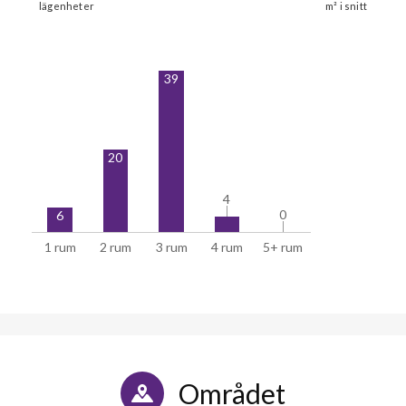
39
20
4
4
0
0
6
1 rum
2 rum
3 rum
4 rum
5+ rum
Området