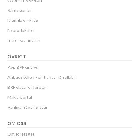
Översikt BRF-Lån
Ränteguiden
Digitala verktyg
Nyproduktion
Intresseanmälan
ÖVRIGT
Köp BRF-analys
Anbudskollen - en tjänst från allabrf
BRF-data för företag
Mäklarportal
Vanliga frågor & svar
OM OSS
Om företaget