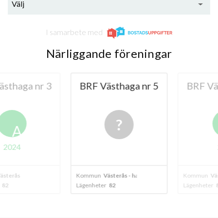
Välj
I samarbete med
Närliggande föreningar
69
haga nr 3
BRF Västhaga nr 5
BRF Väst
lägenheter
A
024
20
erås
Kommun
Västerås - haga
Kommun
Väste
Lägenheter
82
Lägenheter
83