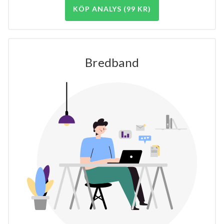
KÖP ANALYS (99 KR)
Bredband