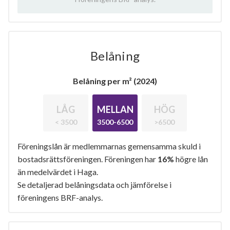
Belåning
Belåning per m² (2024)
LÅG
MELLAN
HÖG
< 3500
3500-6500
>6500
Föreningslån är medlemmarnas gemensamma skuld i
bostadsrättsföreningen. Föreningen har
16%
högre lån
än medelvärdet i Haga.
Se detaljerad belåningsdata och jämförelse i
föreningens BRF-analys.