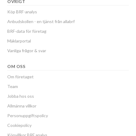
ÖVRIGT
Köp BRF-analys
Anbudskollen - en tjänst från allabrf
BRF-data för företag
Mäklarportal
Vanliga frågor & svar
OM OSS
Om företaget
Team
Jobba hos oss
Allmänna villkor
Personuppgiftspolicy
Cookiepolicy
Köpvillkor BRF analys