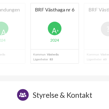
andungen
BRF Västhaga nr 6
BRF Väst
A
A
+
024
2024
erås
Kommun
Västerås
Kommun
Väste
Lägenheter
83
Lägenheter
60
Styrelse & Kontakt