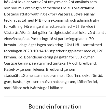
kök 4 st lokaler, varav 2 st uthyres och 2 st används som
hobbyrum. Föreningen är medlem i MBF (Mälardalens
Bostadsrättsförvaltning ek för) Västerås. Styrelsen har
tecknat avtal med MBF om ekonomisk och administrativ
förvaltning. Föreningen har ett avtal med HJT Service i
Västerås AB när det gäller fastighetsskötsel, lokalvård samt .
vicevärdstjänst.Parkering: 16 st parkeringsplatser, 70
kr/mån. I dagsläget ingen parkering. 10st i kö. I samtal med
föreningen 2020-10-14 16 st parkeringsplatser med el, 120
kr/mån. Kö. Boendeparkering på gatan för 350 kr/mån.
Gästparkering på gatan med timtaxa.TV och bredband:
Kabel-tv genom Telenor. Bredband genom
stadsnätet.Gemensamma utrymmen: Det finns cykelförråd,
gym, bastu, styrelserum, övernattningsrum, källarförråd,
matkällare och tvättstuga i källaren.
Boendeinformation