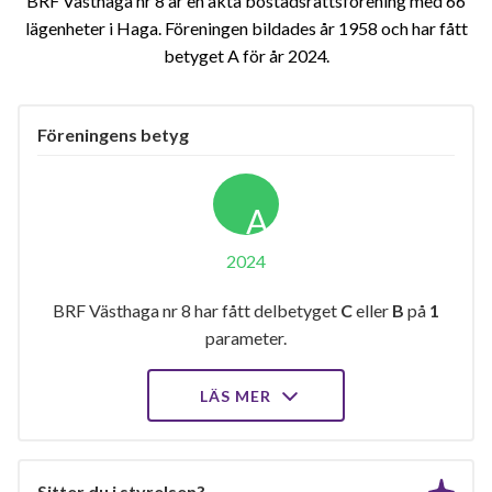
BRF Västhaga nr 8 är en äkta bostadsrättsförening med 66
lägenheter i Haga. Föreningen bildades år 1958 och har fått
betyget A för år 2024
Föreningens betyg
A
2024
BRF Västhaga nr 8 har fått delbetyget
C
eller
B
på
1
parameter.
LÄS MER
Sitter du i styrelsen?