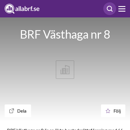
BRF Västhaga nr 8
Dela
Följ