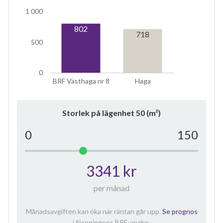
1 000
802
718
500
0
BRF Västhaga nr 8
Haga
Storlek på lägenhet
50
(m²)
0
150
3341 kr
per månad
Månadsavgiften kan öka när räntan går upp.
Se prognos
i föreningens BRF-analys.