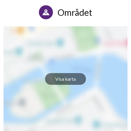
Området
Visa karta