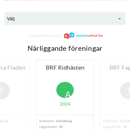
Välj
I samarbete med
Närliggande föreningar
ra Fladen
BRF Ridhästen
BRF Fa
A
2024
borg
Kommun
Göteborg
Kommun
Göteb
Lägenheter
35
Lägenheter
18