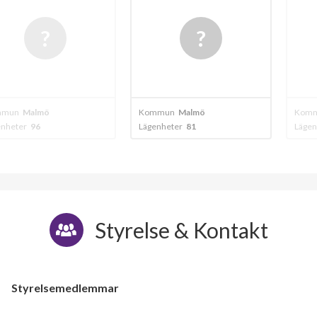
mö
Kommun
Malmö
Kommun
Malm
Lägenheter
81
Lägenheter
20
Styrelse & Kontakt
Styrelsemedlemmar