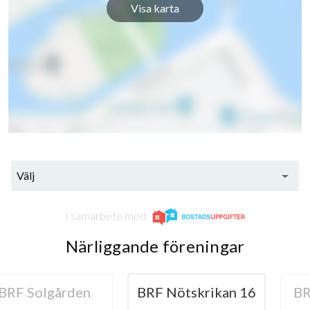
Visa karta
Välj
I samarbete med
Närliggande föreningar
lgården
BRF Nötskrikan 16
BRF Sme