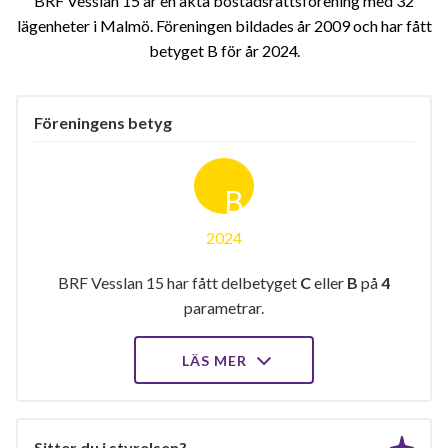
BRF Vesslan 15 är en äkta bostadsrättsförening med 32
lägenheter i Malmö. Föreningen bildades år 2009 och har fått
betyget B för år 2024
Föreningens betyg
B
2024
BRF Vesslan 15 har fått delbetyget
C
eller
B
på
4
parametrar.
LÄS MER
Sitter du i styrelsen?