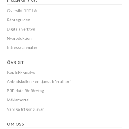
FINANSIERING
Översikt BRF-Lån
Ränteguiden
Digitala verktyg
Nyproduktion
Intresseanmälan
ÖVRIGT
Köp BRF-analys
Anbudskollen - en tjänst från allabrf
BRF-data för företag
Mäklarportal
Vanliga frågor & svar
OM OSS