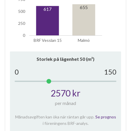
655
617
500
250
0
BRF Vesslan 15
Malmö
Storlek på lägenhet
50
(m²)
0
150
2570 kr
per månad
Månadsavgiften kan öka när räntan går upp.
Se prognos
i föreningens BRF-analys.