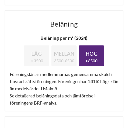
Belåning
Belåning per m² (2024)
LÅG
MELLAN
HÖG
< 3500
3500-6500
>6500
Föreningslån är medlemmarnas gemensamma skuld i
bostadsrättsföreningen. Föreningen har
141%
högre lån
än medelvärdet i Malmö.
Se detaljerad belåningsdata och jämförelse i
föreningens BRF-analys.