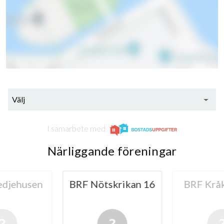
Välj
I samarbete med
Närliggande föreningar
djehusen
BRF Nötskrikan 16
BRF Krå