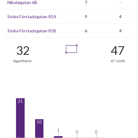
Nikolaigatan 6B
7
-
Södra Förstadsgatan 81A
9
4
Södra Förstadsgatan 81B
6
4
21
10
1
1
0
0
0
0