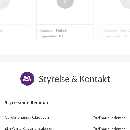
mö
Kommun
Malmö
Kommun
Malm
Lägenheter
81
Lägenheter
12
Styrelse & Kontakt
Styrelsemedlemmar
Caroline Emma Claesson
Ordinarie ledamot
Elin Anna Kristina Isaksson
Ordinarie ledamot