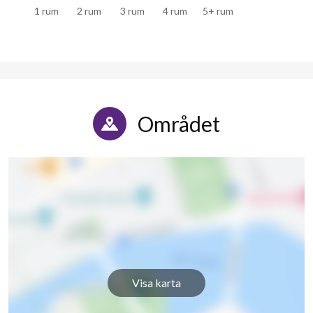
1 rum
2 rum
3 rum
4 rum
5+ rum
Området
Visa karta