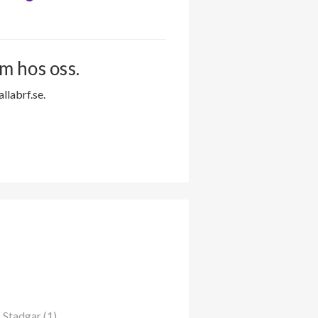
m hos oss.
labrf.se.
Stadgar (1)