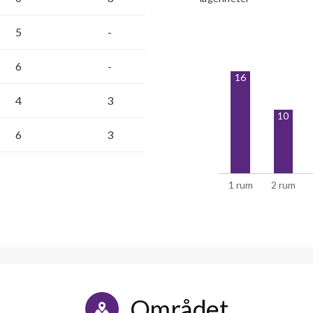
5
-
6
-
16
4
3
10
6
3
1 rum
2 rum
Området