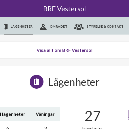
BRF Vestersol
LÄGENHETER
OMRÅDET
STYRELSE & KONTAKT
Visa allt om BRF Vestersol
Lägenheter
27
l lägenheter
Våningar
6
3
lägenheter