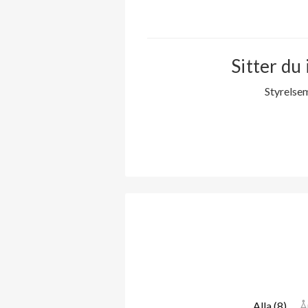
Sitter du 
Styrelse
Alla (8)
Å