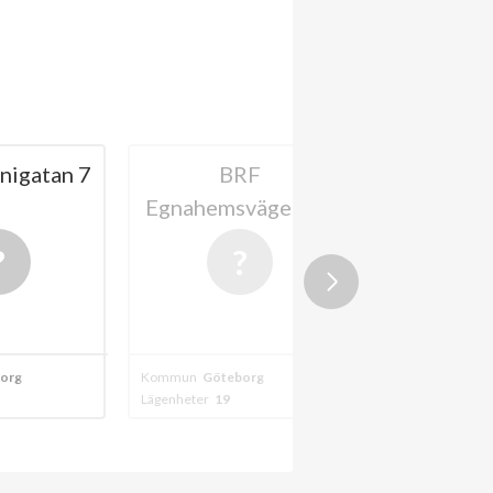
nigatan 7
BRF
BR
Egnahemsvägen 22
Egnahems
202
org
Kommun
Göteborg
Kommun
Götebo
Lägenheter
19
Lägenheter
10