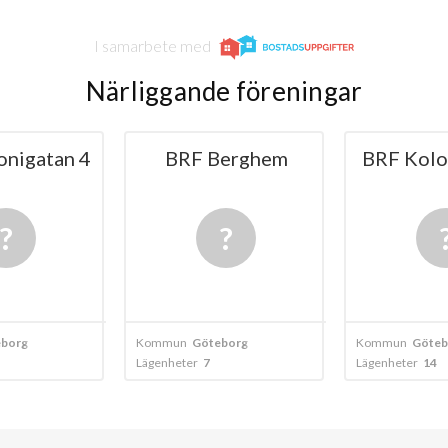
I samarbete med
Närliggande föreningar
onigatan 4
BRF Berghem
BRF Kolo
borg
Kommun
Göteborg
Kommun
Göteb
Lägenheter
7
Lägenheter
14