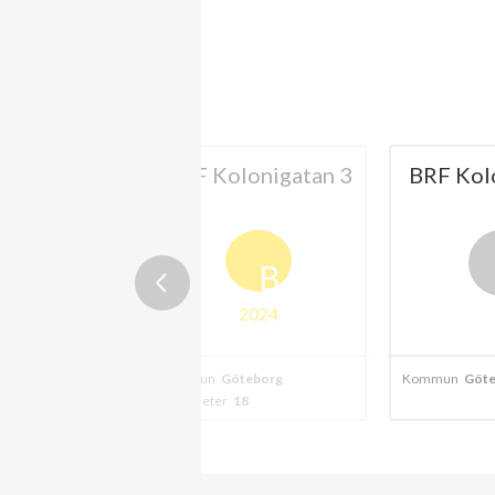
B BRF
BRF Kolonigatan 3
BRF Kol
dskatan i
teborg
B
2024
teborg
Kommun
Göteborg
Kommun
Göte
7
Lägenheter
18