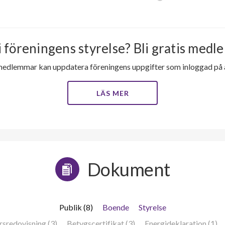
i föreningens styrelse? Bli gratis medle
medlemmar kan uppdatera föreningens uppgifter som inloggad på al
LÄS MER
Dokument
Publik (8)
Boende
Styrelse
rsredovisning (3)
Betygscertifikat (3)
Energideklaration (1)