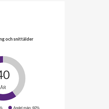
ng och snittålder
40
ÅR
0%
Andel män: 60%