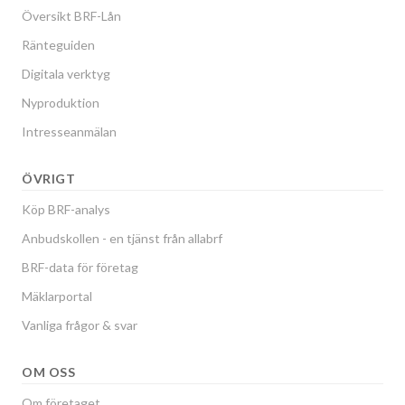
Översikt BRF-Lån
Ränteguiden
Digitala verktyg
Nyproduktion
Intresseanmälan
ÖVRIGT
Köp BRF-analys
Anbudskollen - en tjänst från allabrf
BRF-data för företag
Mäklarportal
Vanliga frågor & svar
OM OSS
Om företaget