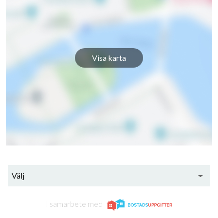
Visa karta
Välj
I samarbete med