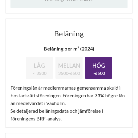
Belåning
Belåning per m² (2024)
LÅG
MELLAN
HÖG
< 3500
3500-6500
>6500
Föreningslån är medlemmarnas gemensamma skuld i
bostadsrättsföreningen. Föreningen har
73%
högre lån
än medelvärdet i Vaxholm.
Se detaljerad belåningsdata och jämförelse i
föreningens BRF-analys.