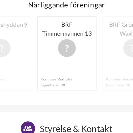
Närliggande föreningar
shyddan 9
BRF
BRF Grön
Timmermannen 13
Wax
olm
Kommun
Vaxholm
Kommun
Vaxho
Lägenheter
70
Lägenheter
18
Styrelse & Kontakt