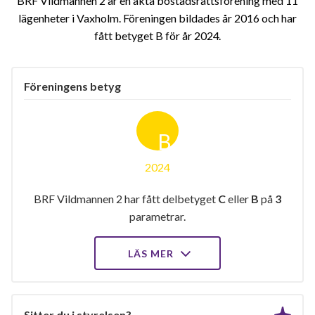
BRF Vildmannen 2 är en äkta bostadsrättsförening med 11
lägenheter i Vaxholm. Föreningen bildades år 2016 och har
fått betyget B för år 2024
Föreningens betyg
B
2024
BRF Vildmannen 2 har fått delbetyget
C
eller
B
på
3
parametrar.
LÄS MER
Sitter du i styrelsen?