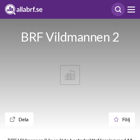
BRF Vildmannen 2
Dela
Följ