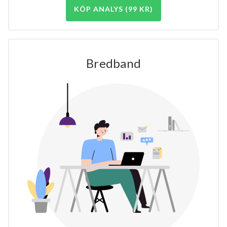
KÖP ANALYS (99 KR)
Bredband