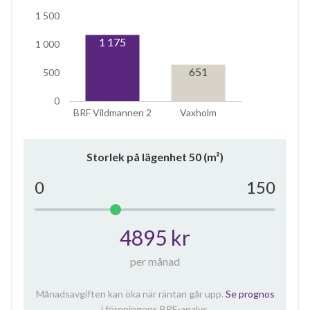
1 500
1 175
1 000
651
500
0
BRF Vildmannen 2
Vaxholm
Storlek på lägenhet
50
(m²)
0
150
4895 kr
per månad
Månadsavgiften kan öka när räntan går upp.
Se prognos
i föreningens BRF-analys.