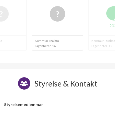
20
mö
Kommun
Malmö
Kommun
Malm
Lägenheter
16
Lägenheter
12
Styrelse & Kontakt
Styrelsemedlemmar