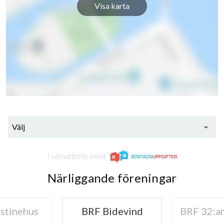
Visa karta
Välj
I samarbete med
Närliggande föreningar
stinehus
BRF Bidevind
BRF 32:a