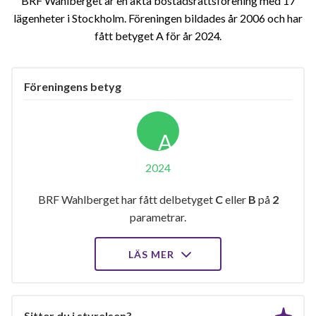
BRF Wahlberget är en äkta bostadsrättsförening med 17
lägenheter i Stockholm. Föreningen bildades år 2006 och har
fått betyget A för år 2024
Föreningens betyg
A
2024
BRF Wahlberget har fått delbetyget
C
eller
B
på
2
parametrar.
LÄS MER
Sitter du i styrelsen?