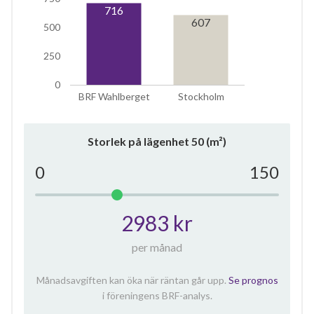
716
607
500
250
0
BRF Wahlberget
Stockholm
Storlek på lägenhet
50
(m²)
0
150
2983 kr
per månad
Månadsavgiften kan öka när räntan går upp.
Se prognos
i föreningens BRF-analys.