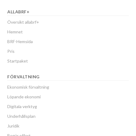
ALLABRF+
Översikt allabrf+
Hemnet
BRF-Hemsida
Pris
Startpaket
FÖRVALTNING
Ekonomisk förvaltning
Löpande ekonomi
Digitala verktyg
Underhållsplan
Juridik
Begär offert