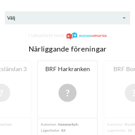
Välj
I samarbete med
Närliggande föreningar
sländan 3
BRF Harkranken
BRF Bo
arbyhöjden
Kommun
Hammarbyhöjden
Kommun
Stock
Lägenheter
83
Lägenheter
18