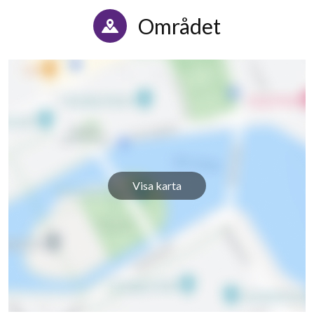
Området
Visa karta