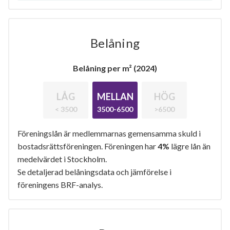
Belåning
Belåning per m² (2024)
LÅG
MELLAN
HÖG
< 3500
3500-6500
>6500
Föreningslån är medlemmarnas gemensamma skuld i
bostadsrättsföreningen. Föreningen har
4%
lägre lån än
medelvärdet i Stockholm.
Se detaljerad belåningsdata och jämförelse i
föreningens BRF-analys.