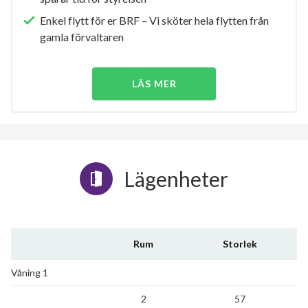
Enkel flytt för er BRF – Vi sköter hela flytten från
gamla förvaltaren
LÄS MER
Lägenheter
Rum
Storlek
Våning 1
2
57