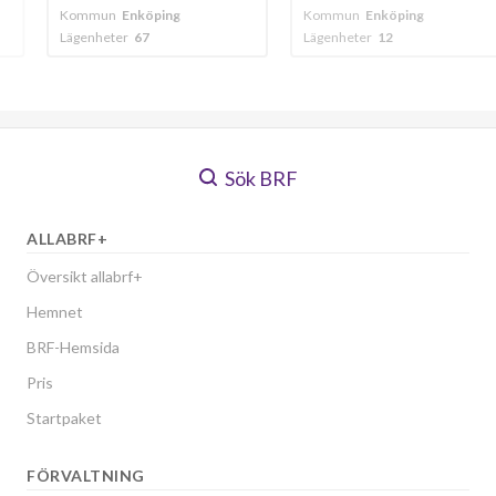
ping
Kommun
Enköping
Kommun
Fanna
Lägenheter
12
Lägenheter
18
Sök BRF
ALLABRF+
Översikt allabrf+
Hemnet
BRF-Hemsida
Pris
Startpaket
FÖRVALTNING