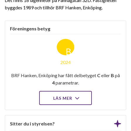
Det finns 16 lägenheter på Fannagatan 32D. Fastigheten
byggdes 1989 och tillhör BRF Hanken, Enköping.
Föreningens betyg
B
2024
BRF Hanken, Enköping har fått delbetyget
C
eller
B
på
4
parametrar.
LÄS MER
Sitter du i styrelsen?