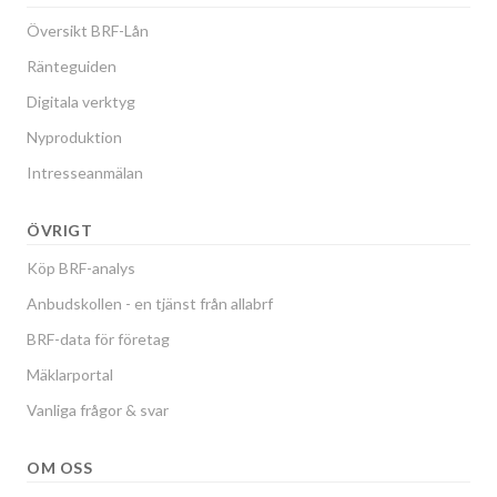
Översikt BRF-Lån
Ränteguiden
Digitala verktyg
Nyproduktion
Intresseanmälan
ÖVRIGT
Köp BRF-analys
Anbudskollen - en tjänst från allabrf
BRF-data för företag
Mäklarportal
Vanliga frågor & svar
OM OSS