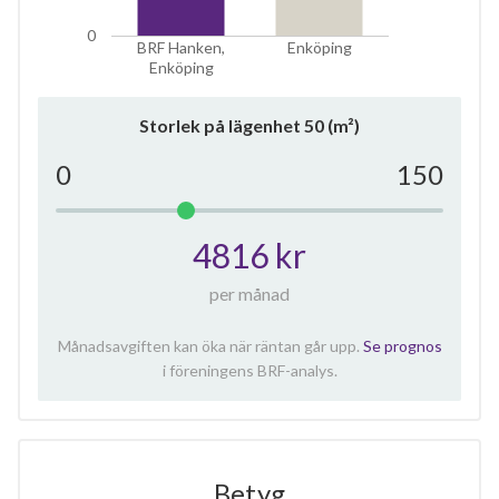
lägenheter
0
BRF Hanken,
Enköping
Enköping
Storlek på lägenhet
50
(m²)
0
150
4816 kr
per månad
Månadsavgiften kan öka när räntan går upp.
Se prognos
i föreningens BRF-analys.
Betyg