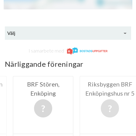
Välj
I samarbete med
Närliggande föreningar
tören,
Riksbyggen BRF
BRF L
öping
Enköpingshus nr 5
20