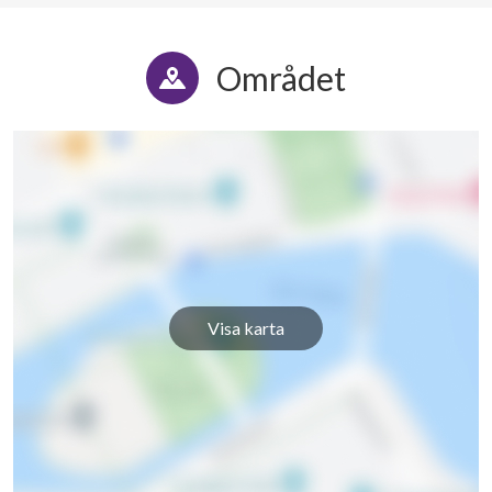
Området
Visa karta