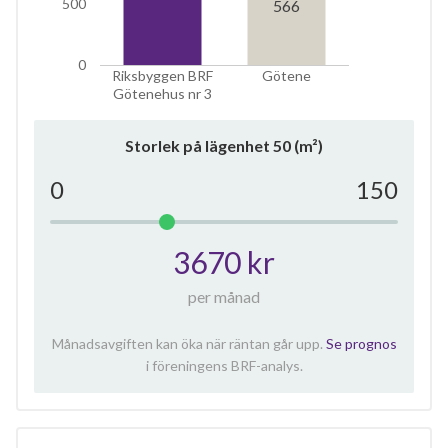
500
566
0
Riksbyggen BRF
Götene
Götenehus nr 3
Storlek på lägenhet
50
(m²)
0
150
3670 kr
per månad
Månadsavgiften kan öka när räntan går upp.
Se prognos
i föreningens BRF-analys.