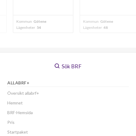
ene
Kommun
Götene
Kommun
Göten
Lägenheter
48
Lägenheter
12
Sök BRF
ALLABRF+
Översikt allabrf+
Hemnet
BRF-Hemsida
Pris
Startpaket