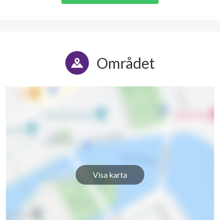
Området
Visa karta