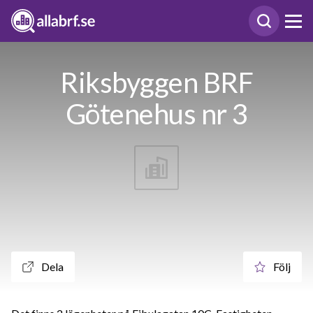
Riksbyggen BRF
Götenehus nr 3
Dela
Följ