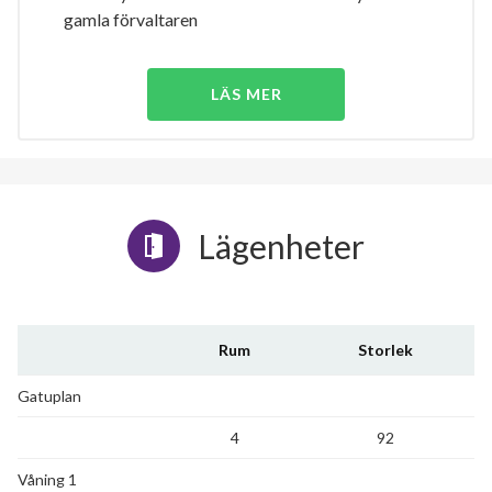
gamla förvaltaren
LÄS MER
Lägenheter
Rum
Storlek
Gatuplan
4
92
Våning 1