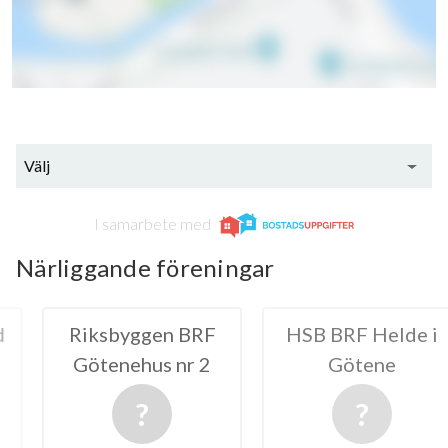
Välj
I samarbete med
Närliggande föreningar
ggen BRF
HSB BRF Helde i
Riksbyg
hus nr 2
Götene
Göteneh