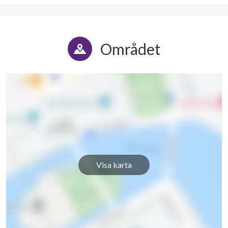
Området
Visa karta