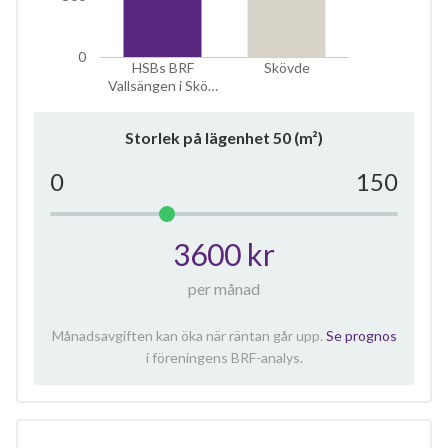
lägenheter
0
HSBs BRF
Skövde
Vallsängen i Skö…
Storlek på lägenhet
50
(m²)
0
150
3600 kr
per månad
Månadsavgiften kan öka när räntan går upp.
Se prognos
i föreningens BRF-analys.