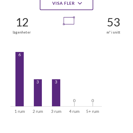
VISA FLER
1
34
6
3
3
0
0
0
0
1 rum
2 rum
3 rum
4 rum
5+ rum