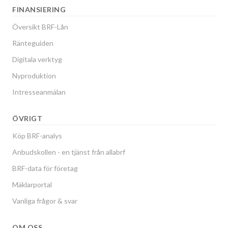
FINANSIERING
Översikt BRF-Lån
Ränteguiden
Digitala verktyg
Nyproduktion
Intresseanmälan
ÖVRIGT
Köp BRF-analys
Anbudskollen - en tjänst från allabrf
BRF-data för företag
Mäklarportal
Vanliga frågor & svar
OM OSS