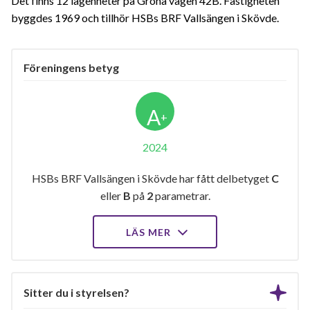
Det finns 12 lägenheter på Gröna vägen 42B. Fastigheten
byggdes 1969 och tillhör HSBs BRF Vallsängen i Skövde.
Föreningens betyg
A
+
2024
HSBs BRF Vallsängen i Skövde har fått delbetyget
C
eller
B
på
2
parametrar.
LÄS MER
Sitter du i styrelsen?