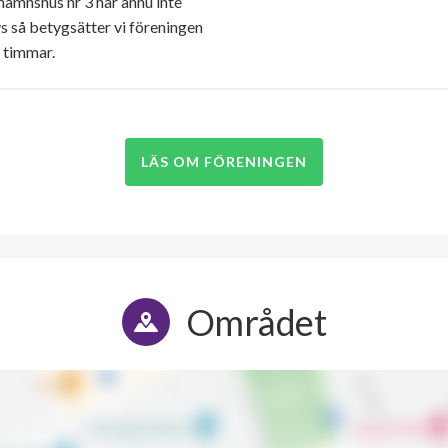
amnshus nr 3 har ännu inte
 så betygsätter vi föreningen
 timmar.
LÄS OM FÖRENINGEN
Området