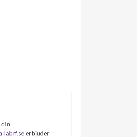
 din
allabrf.se
erbjuder