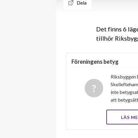
Dela
Det finns 6 lä
tillhör Riksby
Föreningens betyg
Riksbyggen
Skellefteham
inte betygsat
att betygsät
LÄS M