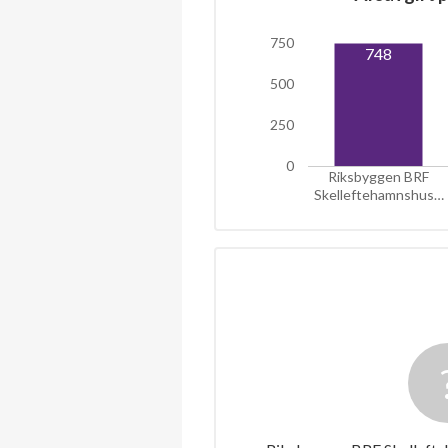
750
748
500
250
0
Riksbyggen BRF
Skelleftehamnshus…