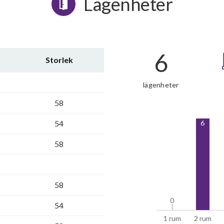
Lägenheter
6
Storlek
lägenheter
58
6
54
58
58
0
0
54
1 rum
2 rum