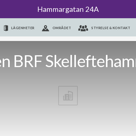
Hammargatan 24A
LÄGENHETER
OMRÅDET
STYRELSE & KONTAKT
n BRF Skellefteham