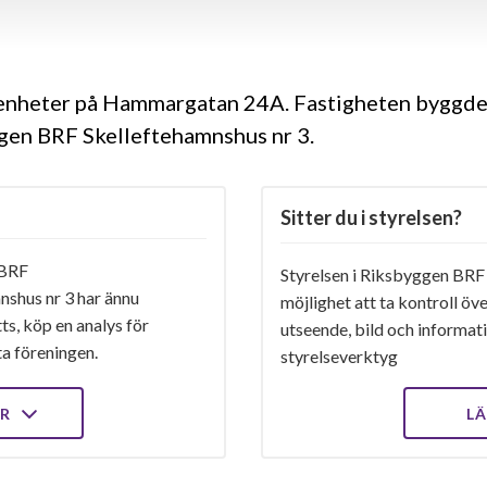
genheter på Hammargatan 24A. Fastigheten byggd
ggen BRF Skelleftehamnshus nr 3.
Sitter du i styrelsen?
 BRF
Styrelsen i Riksbyggen BRF
nshus nr 3 har ännu
möjlighet att ta kontroll öv
ts, köp en analys för
utseende, bild och informatio
ta föreningen.
styrelseverktyg
ER
LÄ