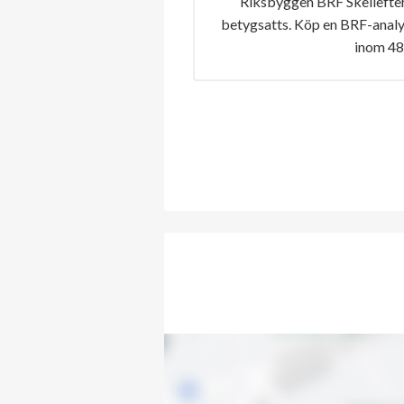
Riksbyggen BRF Skellefteh
betygsatts. Köp en BRF-analys
inom 48