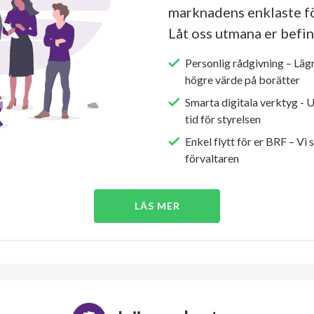
marknadens enklaste fö
Låt oss utmana er befin
Personlig rådgivning – Läg
högre värde på borätter
Smarta digitala verktyg - 
tid för styrelsen
Enkel flytt för er BRF – Vi 
förvaltaren
LÄS MER