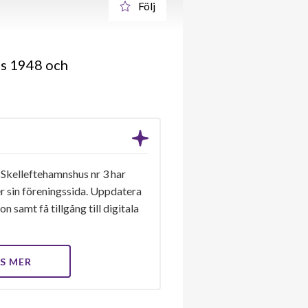
Följ
es 1948 och
 Skelleftehamnshus nr 3 har
er sin föreningssida. Uppdatera
n samt få tillgång till digitala
S MER