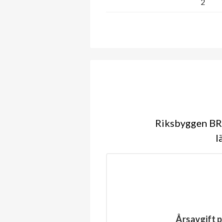
2
Riksbyggen BRF
l
Årsavgift p