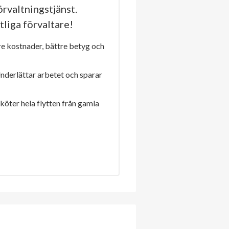
rvaltningstjänst.
tliga förvaltare!
re kostnader, bättre betyg och
Underlättar arbetet och sparar
sköter hela flytten från gamla