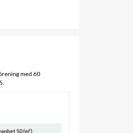
förening med 60
45
ägenhet
50
(m²)