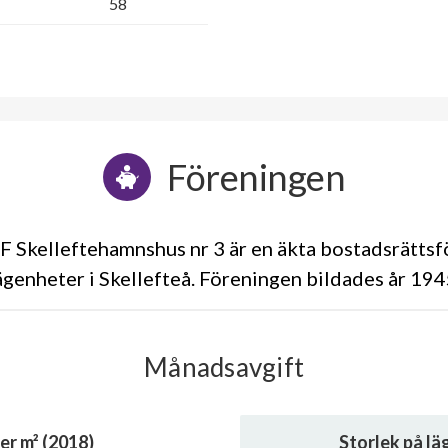
58
Föreningen
 Skelleftehamnshus nr 3 är en äkta bostadsrätts
ägenheter i Skellefteå. Föreningen bildades år 19
Månadsavgift
er m² (2018)
Storlek på l