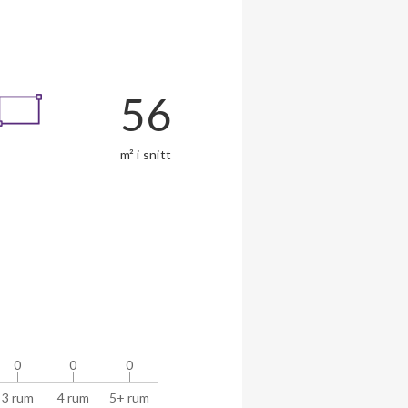
56
m² i snitt
0
0
0
0
0
0
3 rum
4 rum
5+ rum