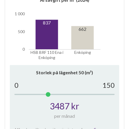
1 000
837
662
500
0
HSB BRF 110 Ena i
Enköping
Enköping
Storlek på lägenhet
50
(m²)
0
150
3487 kr
per månad