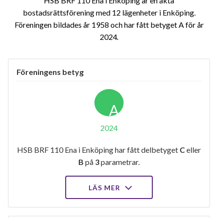
HSB BRF 110 Ena i Enköping är en äkta
bostadsrättsförening med 12 lägenheter i Enköping.
Föreningen bildades år 1958 och har fått betyget A för år
2024
Föreningens betyg
A
2024
HSB BRF 110 Ena i Enköping har fått delbetyget
C
eller
B
på
3
parametrar.
LÄS MER