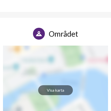
Området
Visa karta