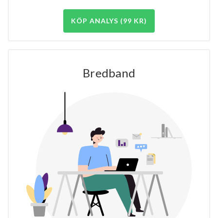
KÖP ANALYS (99 KR)
Bredband