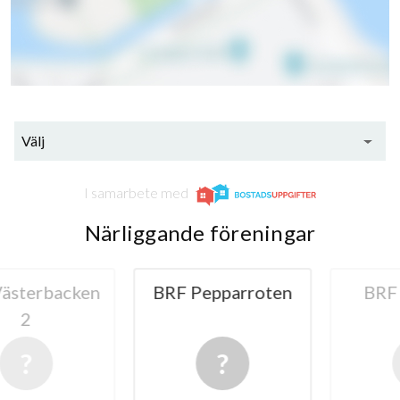
Välj
I samarbete med
Närliggande föreningar
terbacken
BRF Pepparroten
BRF Li
2