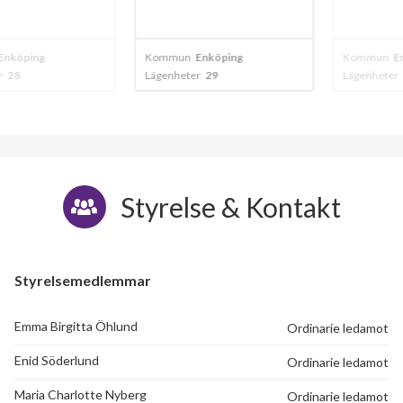
ping
Kommun
Enköping
Kommun
Enköp
Lägenheter
29
Lägenheter
55
Styrelse & Kontakt
Styrelsemedlemmar
Emma Birgitta Öhlund
Ordinarie ledamot
Enid Söderlund
Ordinarie ledamot
Maria Charlotte Nyberg
Ordinarie ledamot