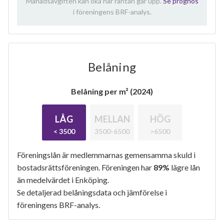
Månadsavgiften kan öka när räntan går upp.
Se prognos
i föreningens BRF-analys.
Belåning
Belåning per m² (2024)
LÅG
MELLAN
HÖG
< 3500
3500-6500
>6500
Föreningslån är medlemmarnas gemensamma skuld i
bostadsrättsföreningen. Föreningen har
89%
lägre lån
än medelvärdet i Enköping.
Se detaljerad belåningsdata och jämförelse i
föreningens BRF-analys.