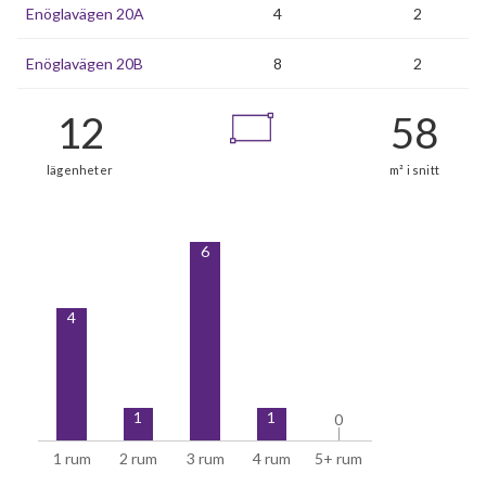
Enöglavägen 20A
4
2
Enöglavägen 20B
8
2
6
4
1
1
0
0
1 rum
2 rum
3 rum
4 rum
5+ rum