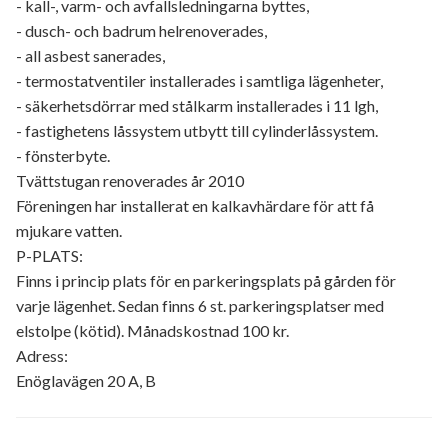
- kall-, varm- och avfallsledningarna byttes,
- dusch- och badrum helrenoverades,
- all asbest sanerades,
- termostatventiler installerades i samtliga lägenheter,
- säkerhetsdörrar med stålkarm installerades i 11 lgh,
- fastighetens låssystem utbytt till cylinderlåssystem.
- fönsterbyte.
Tvättstugan renoverades år 2010
Föreningen har installerat en kalkavhärdare för att få
mjukare vatten.
P-PLATS:
Finns i princip plats för en parkeringsplats på gården för
varje lägenhet. Sedan finns 6 st. parkeringsplatser med
elstolpe (kötid). Månadskostnad 100 kr.
Adress:
Enöglavägen 20 A, B