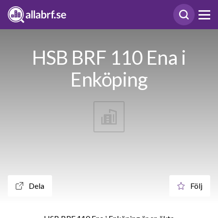
HSB BRF 110 Ena i
Enköping
Dela
Följ