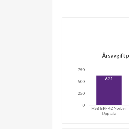
Årsavgift p
750
631
500
250
0
HSB BRF 42 Norby i
Uppsala