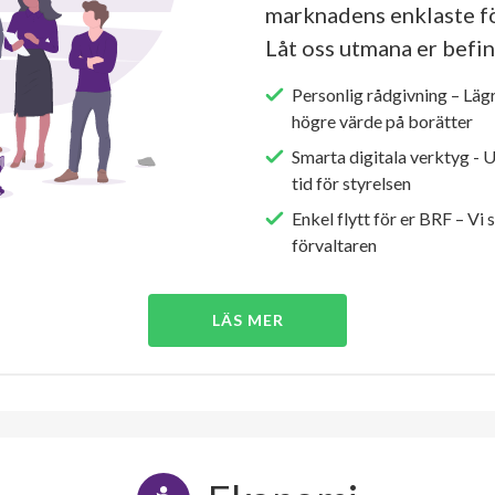
marknadens enklaste fö
Låt oss utmana er befin
Personlig rådgivning – Läg
högre värde på borätter
Smarta digitala verktyg - 
tid för styrelsen
Enkel flytt för er BRF – Vi 
förvaltaren
LÄS MER