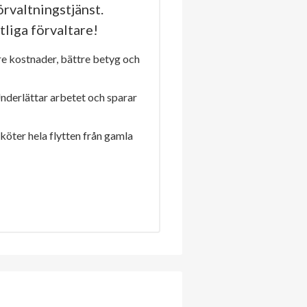
rvaltningstjänst.
tliga förvaltare!
re kostnader, bättre betyg och
Underlättar arbetet och sparar
sköter hela flytten från gamla