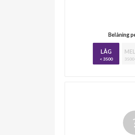
Belåning pe
LÅG
MEL
< 3500
3500