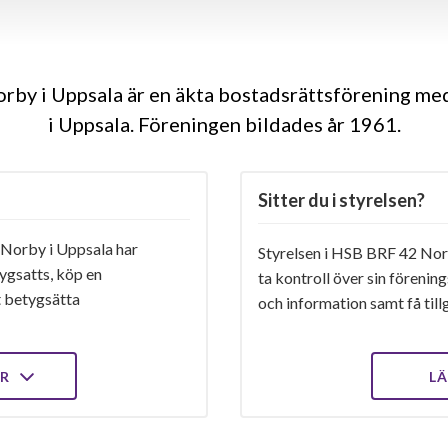
by i Uppsala är en äkta bostadsrättsförening me
i Uppsala. Föreningen bildades år 1961
Sitter du i styrelsen?
Norby i Uppsala har
Styrelsen i HSB BRF 42 Norb
ygsatts, köp en
ta kontroll över sin förenin
t betygsätta
och information samt få tillg
ER
LÄ