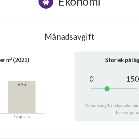
Ekonomi
Månadsavgift
er m² (2023)
Storlek på l
0
150
635
Månadsavgiften kan öka när
föreningens
Uppsala