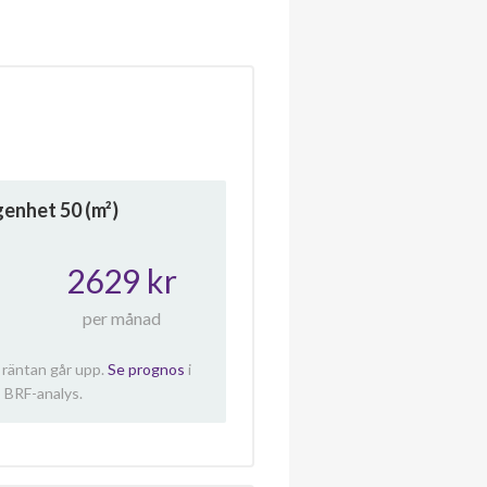
ägenhet
50
(m²)
2629 kr
per månad
 räntan går upp.
Se prognos
i
 BRF-analys.