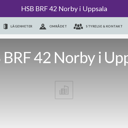
HSB BRF 42 Norby i Uppsala
LÄGENHETER
OMRÅDET
STYRELSE & KONTAKT
 BRF 42 Norby i Upp