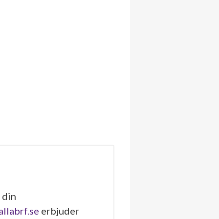
 din
allabrf.se
erbjuder