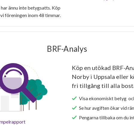
ar ännu inte betygsatts. Köp
vi föreningen inom 48 timmar.
BRF-Analys
Köp en utökad BRF-An
Norby i Uppsala eller 
fri tillgång till alla bo
Visa ekonomiskt betyg och
Se hur avgiften ökar vid rä
Pengarna tillbaka om du int
empelrapport