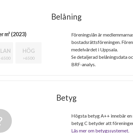
Belåning
r m² (2023)
Föreningslån är medlemmarna
bostadsrättsföreningen. Före
medelvärdet i Uppsala.
LAN
HÖG
Se detaljerad belåningsdata oc
-6500
>6500
BRF-analys.
Betyg
Högsta betyg A++ innebär en
betyg C betyder att föreninge
Läs mer om betygssystemet.