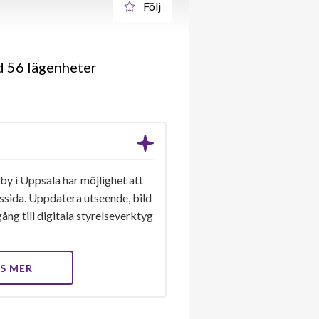
Följ
d 56 lägenheter
y i Uppsala har möjlighet att
gssida. Uppdatera utseende, bild
ång till digitala styrelseverktyg
S MER