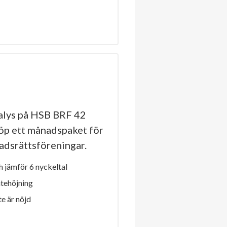
alys på HSB BRF 42
köp ett månadspaket för
stadsrättsföreningar.
 jämför 6 nyckeltal
ntehöjning
e är nöjd