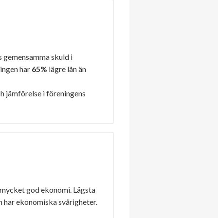
s gemensamma skuld i
ningen har
65%
lägre lån än
h jämförelse i föreningens
 mycket god ekonomi. Lägsta
n har ekonomiska svårigheter.