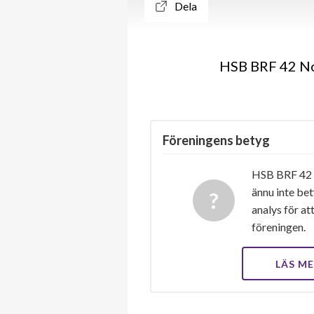
Dela
HSB BRF 42 Nor
Föreningens betyg
HSB BRF 42 
ännu inte bet
analys för at
föreningen.
LÄS M