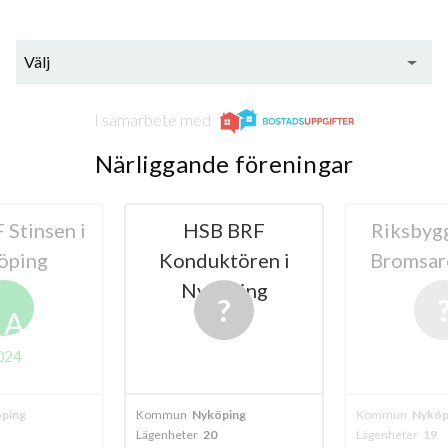
Välj
I samarbete med
Närliggande föreningar
Stinsen i
HSB BRF
Riksbyg
öping
Konduktören i
Bromsar
Nyköping
A
024
ping
Kommun
Nyköping
Kommun
Nyköp
Lägenheter
20
Lägenheter
19