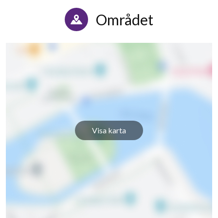
Området
Visa karta