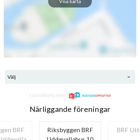
Visa karta
Välj
I samarbete med
Närliggande föreningar
ggen BRF
BRF Uttern nr 1
HSB BRF 
lahus 10
Udde