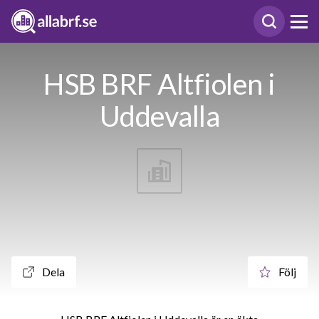
HSB BRF Altfiolen i
Uddevalla
Dela
Följ