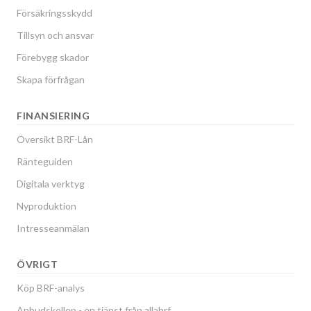
Försäkringsskydd
Tillsyn och ansvar
Förebygg skador
Skapa förfrågan
FINANSIERING
Översikt BRF-Lån
Ränteguiden
Digitala verktyg
Nyproduktion
Intresseanmälan
ÖVRIGT
Köp BRF-analys
Anbudskollen - en tjänst från allabrf