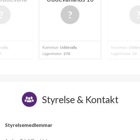
valla
Kommun
Uddevalla
Kommun
Uddeva
0
Lägenheter
13
Lägenheter
56
Styrelse & Kontakt
Styrelsemedlemmar