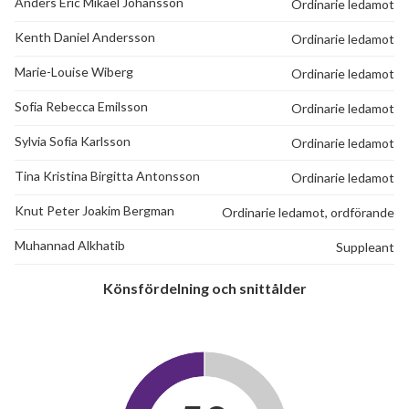
Anders Eric Mikael Johansson
Ordinarie ledamot
Kenth Daniel Andersson
Ordinarie ledamot
Marie-Louise Wiberg
Ordinarie ledamot
Sofia Rebecca Emilsson
Ordinarie ledamot
Sylvia Sofia Karlsson
Ordinarie ledamot
Tina Kristina Birgitta Antonsson
Ordinarie ledamot
Knut Peter Joakim Bergman
Ordinarie ledamot, ordförande
Muhannad Alkhatib
Suppleant
Könsfördelning och snittålder
20
lägenheter
m²