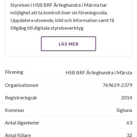
Styrelsen i HSB BRF Ärlinghundra i Märsta har
möjlighet att ta kontroll över sin föreningssida.
Uppdatera utseende, bild och information samt få
tillgång till digitala styrelseverktyg
LÄS MER
Förening
HSB BRF Ärlinghundra i Märsta
Organisationsnr
769629-2379
Registreringsår
2014
Kommun
Sigtuna
Antal lägenheter
63
Antal följare
32