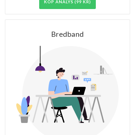
KÖP ANALYS (99 KR)
Bredband