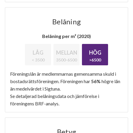
Belåning
Belåning per m² (2020)
LÅG
MELLAN
HÖG
< 3500
3500-6500
>6500
Föreningslån är medlemmarnas gemensamma skuld i
bostadsrättsföreningen. Föreningen har
56%
högre lån
än medelvärdet i Sigtuna.
Se detaljerad belåningsdata och jämförelse i
föreningens BRF-analys.
Betyg