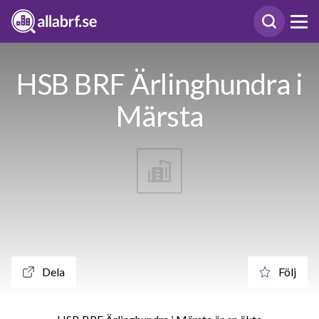
HSB BRF Ärlinghundra i
Märsta
Dela
Följ