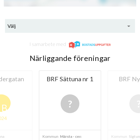
Välj
I samarbete med
Närliggande föreningar
dergatan
BRF Sättuna nr 1
BRF Ny
B
024
una
Kommun
Märsta - centralt
Kommun
Sigtun