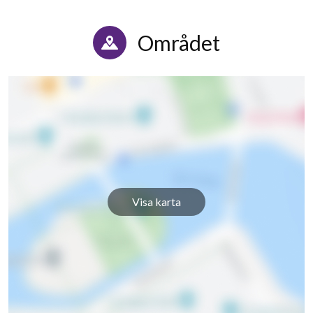
Området
Visa karta