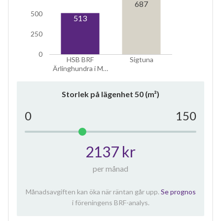
687
500
513
250
0
HSB BRF
Sigtuna
Ärlinghundra i M…
Storlek på lägenhet
50
(m²)
0
150
2137 kr
per månad
Månadsavgiften kan öka när räntan går upp.
Se prognos
i föreningens BRF-analys.