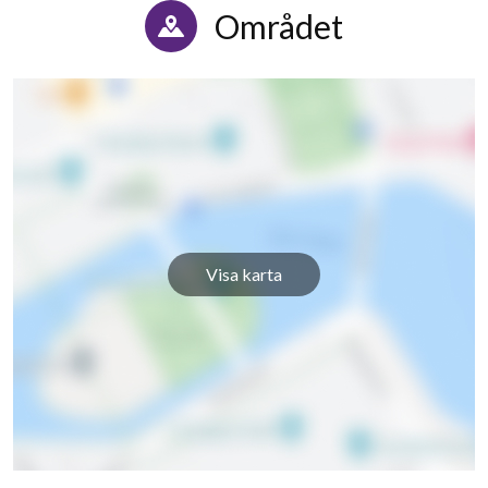
Området
Visa karta