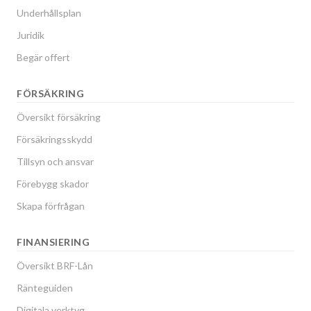
Underhållsplan
Juridik
Begär offert
FÖRSÄKRING
Översikt försäkring
Försäkringsskydd
Tillsyn och ansvar
Förebygg skador
Skapa förfrågan
FINANSIERING
Översikt BRF-Lån
Ränteguiden
Digitala verktyg