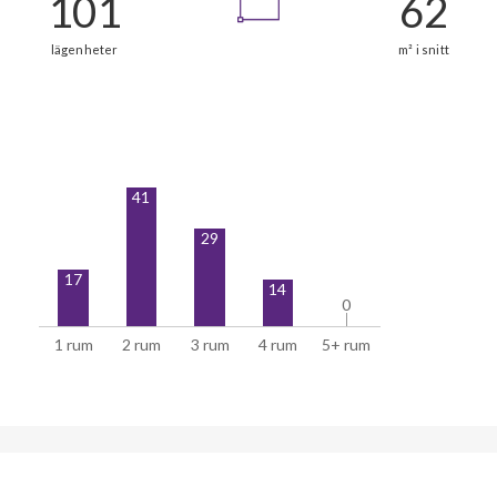
41
29
17
14
0
0
1 rum
2 rum
3 rum
4 rum
5+ rum