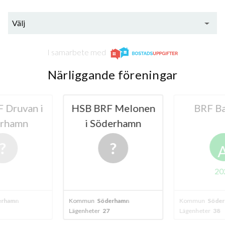
Välj
I samarbete med
Närliggande föreningar
 Druvan i
HSB BRF Melonen
BRF B
rhamn
i Söderhamn
20
erhamn
Kommun
Söderhamn
Kommun
Söder
Lägenheter
27
Lägenheter
38