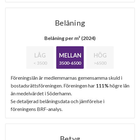
Belåning
Belåning per m² (2024)
LÅG
MELLAN
HÖG
< 3500
3500-6500
>6500
Föreningslån är medlemmarnas gemensamma skuld i
bostadsrättsföreningen. Föreningen har
111%
högre lån
än medelvärdet i Söderhamn.
Se detaljerad belåningsdata och jämförelse i
föreningens BRF-analys.
Betyg