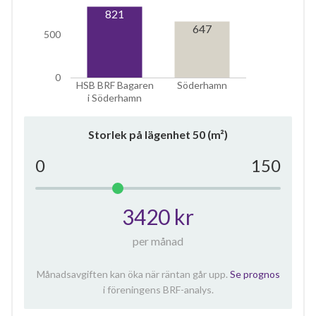
821
647
500
0
HSB BRF Bagaren
Söderhamn
i Söderhamn
Storlek på lägenhet
50
(m²)
0
150
3420 kr
per månad
Månadsavgiften kan öka när räntan går upp.
Se prognos
i föreningens BRF-analys.