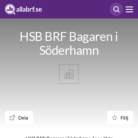
HSB BRF Bagaren i
Söderhamn
Dela
Följ