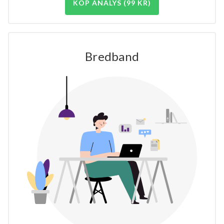
KÖP ANALYS (99 KR)
Bredband