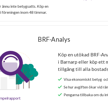
 ännu inte betygsatts. Köp en
i föreningen inom 48 timmar.
BRF-Analys
Köp en utökad BRF-Ana
i Barnarp eller köp ett
tillgång till alla bosta
Visa ekonomiskt betyg och
Se hur avgiften ökar vid rä
Pengarna tillbaka om du int
empelrapport