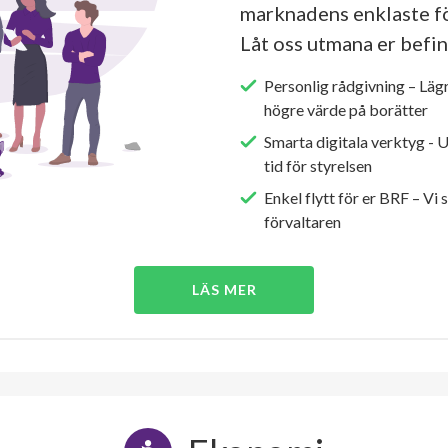
marknadens enklaste fö
Låt oss utmana er befin
Personlig rådgivning – Läg
högre värde på borätter
Smarta digitala verktyg - 
tid för styrelsen
Enkel flytt för er BRF – Vi 
förvaltaren
LÄS MER