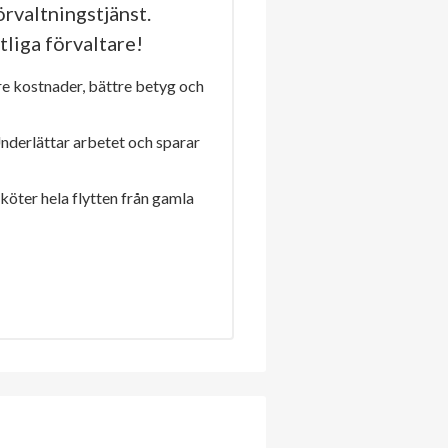
rvaltningstjänst.
tliga förvaltare!
re kostnader, bättre betyg och
Underlättar arbetet och sparar
sköter hela flytten från gamla