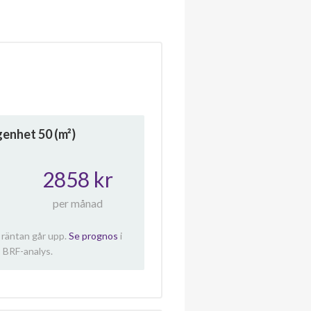
ägenhet
50
(m²)
2858 kr
per månad
 räntan går upp.
Se prognos
i
 BRF-analys.