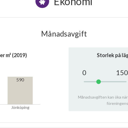
Ekonomi
Månadsavgift
er m² (2019)
Storlek på l
0
150
590
Månadsavgiften kan öka när
föreningens
Jönköping