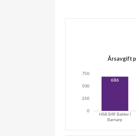
Årsavgift p
750
686
500
250
0
HSB BRF Balder i
Barnarp