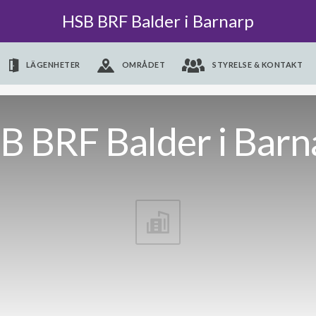
HSB BRF Balder i Barnarp
LÄGENHETER
OMRÅDET
STYRELSE & KONTAKT
B BRF Balder i Barn