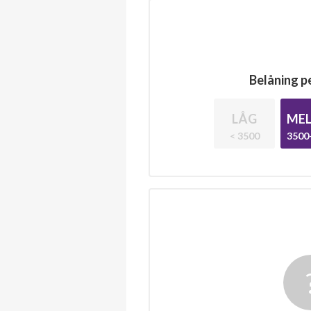
Belåning pe
LÅG
MEL
< 3500
3500