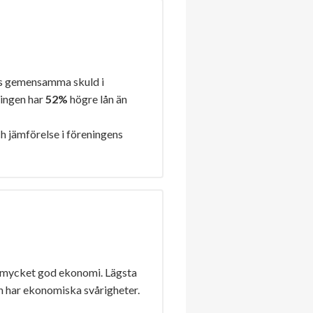
s gemensamma skuld i
ningen har
52%
högre lån än
h jämförelse i föreningens
 mycket god ekonomi. Lägsta
n har ekonomiska svårigheter.