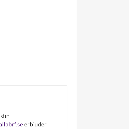
 din
allabrf.se
erbjuder