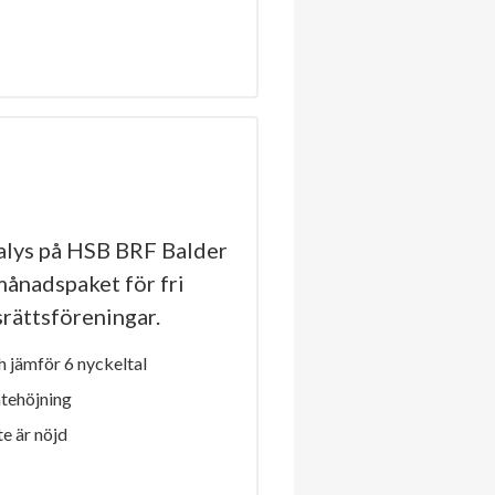
lys på HSB BRF Balder
 månadspaket för fri
dsrättsföreningar.
 jämför 6 nyckeltal
ntehöjning
e är nöjd