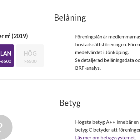
Belåning
r m² (2019)
Föreningslån är medlemmarna
bostadsrättsföreningen. Före
medelvärdet i Jönköping.
LAN
HÖG
Se detaljerad belåningsdata oc
-6500
>6500
BRF-analys.
Betyg
Högsta betyg A++ innebär en
betyg C betyder att föreninge
Läs mer om betygssystemet.