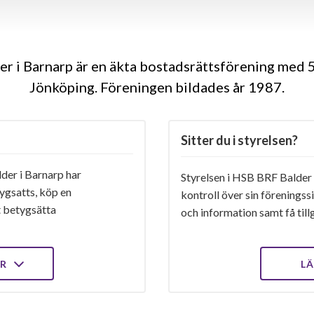
r i Barnarp är en äkta bostadsrättsförening med 5
Jönköping. Föreningen bildades år 1987
Sitter du i styrelsen?
er i Barnarp har
Styrelsen i HSB BRF Balder i
ygsatts, köp en
kontroll över sin föreningss
t betygsätta
och information samt få tillg
ER
LÄ