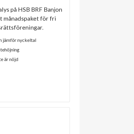
lys på HSB BRF Banjon
tt månadspaket för fri
dsrättsföreningar.
 jämför nyckeltal
ntehöjning
e är nöjd