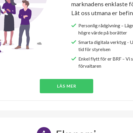
marknadens enklaste fö
Låt oss utmana er befin
Personlig rådgivning – Läg
högre värde på borätter
Smarta digitala verktyg - 
tid för styrelsen
Enkel flytt för er BRF – Vi 
förvaltaren
LÄS MER