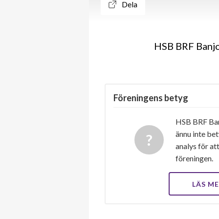
Dela
HSB BRF Banjon
Föreningens betyg
HSB BRF Banj
ännu inte bet
analys för at
föreningen.
LÄS M