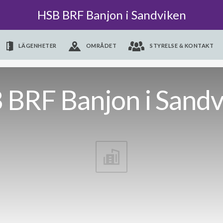
HSB BRF Banjon i Sandviken
LÄGENHETER
OMRÅDET
STYRELSE & KONTAKT
 BRF Banjon i Sandv