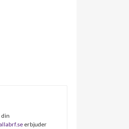
 din
allabrf.se
erbjuder