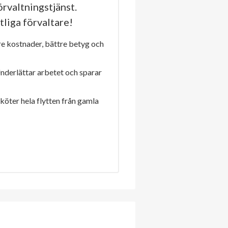
rvaltningstjänst.
tliga förvaltare!
re kostnader, bättre betyg och
Underlättar arbetet och sparar
sköter hela flytten från gamla