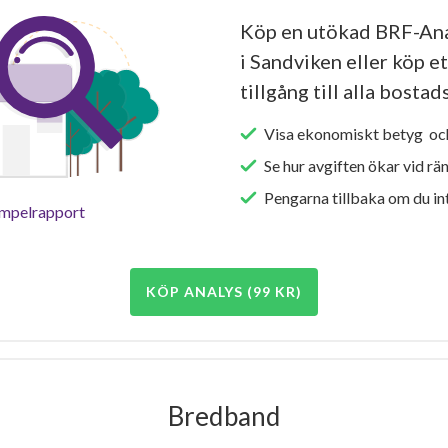
Köp en utökad BRF-Ana
i Sandviken eller köp e
tillgång till alla bosta
Visa ekonomiskt betyg och
Se hur avgiften ökar vid rä
Pengarna tillbaka om du int
empelrapport
KÖP ANALYS (99 KR)
Bredband