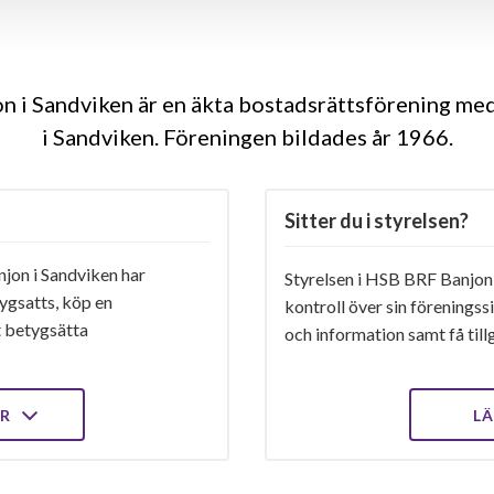
 i Sandviken är en äkta bostadsrättsförening me
i Sandviken. Föreningen bildades år 1966
Sitter du i styrelsen?
on i Sandviken har
Styrelsen i HSB BRF Banjon 
ygsatts, köp en
kontroll över sin föreningss
t betygsätta
och information samt få tillg
ER
LÄ