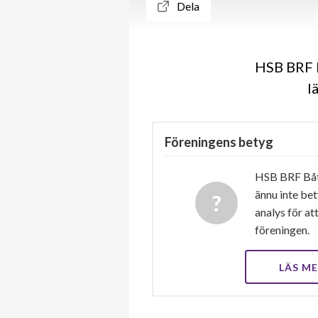
Dela
HSB BRF B
l
Föreningens betyg
HSB BRF Båty
ännu inte bet
analys för at
föreningen.
LÄS M