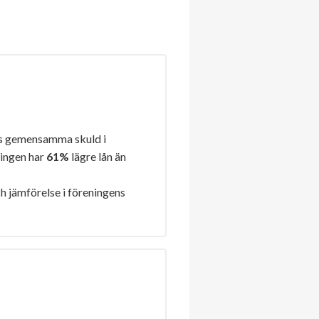
s gemensamma skuld i
ningen har
61%
lägre lån än
h jämförelse i föreningens