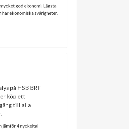
 mycket god ekonomi. Lägsta
n har ekonomiska svårigheter.
alys på HSB BRF
ler köp ett
ång till alla
.
 jämför 4 nyckeltal