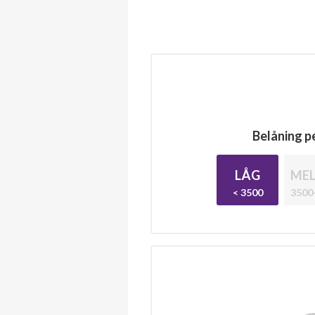
Belåning pe
LÅG
MEL
< 3500
3500