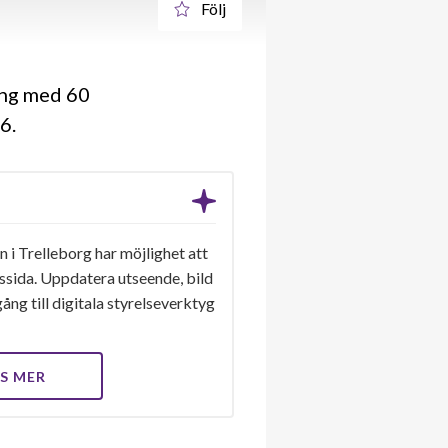
Följ
ing med 60
66
 i Trelleborg har möjlighet att
gssida. Uppdatera utseende, bild
ång till digitala styrelseverktyg
S MER