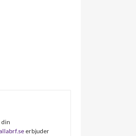
 din
allabrf.se
erbjuder