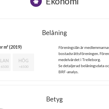
Ekonomi
Belåning
r m² (2019)
Föreningslån är medlemmarna
bostadsrättsföreningen. Före
medelvärdet i Trelleborg.
LAN
HÖG
Se detaljerad belåningsdata oc
-6500
>6500
BRF-analys.
Betyg