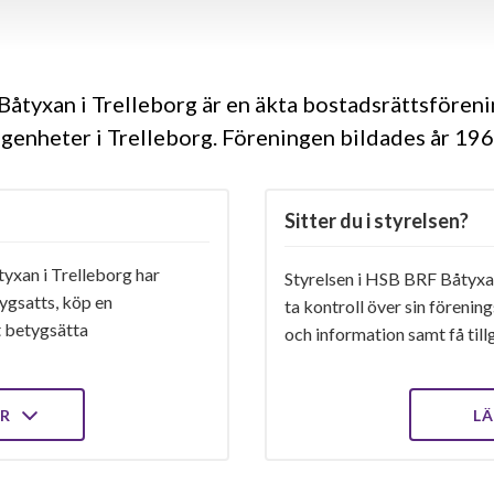
åtyxan i Trelleborg är en äkta bostadsrättsfören
ägenheter i Trelleborg. Föreningen bildades år 19
Sitter du i styrelsen?
xan i Trelleborg har
Styrelsen i HSB BRF Båtyxan
ygsatts, köp en
ta kontroll över sin förenin
t betygsätta
och information samt få tillg
ER
LÄ