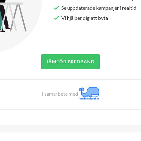
Se uppdaterade kampanjer i realtid
Vi hjälper dig att byta
JÄMFÖR BREDBAND
I samarbete med