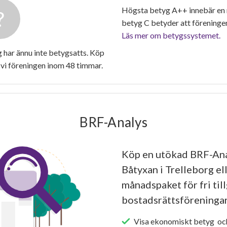
Högsta betyg A++ innebär en
betyg C betyder att föreninge
Läs mer om betygssystemet.
har ännu inte betygsatts. Köp
vi föreningen inom 48 timmar.
BRF-Analys
Köp en utökad BRF-An
Båtyxan i Trelleborg el
månadspaket för fri tillg
bostadsrättsföreningar
Visa ekonomiskt betyg och