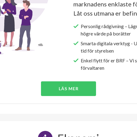
marknadens enklaste fö
Låt oss utmana er befin
Personlig rådgivning – Läg
högre värde på borätter
Smarta digitala verktyg - 
tid för styrelsen
Enkel flytt för er BRF – Vi 
förvaltaren
LÄS MER