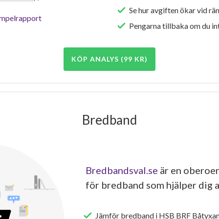
Se hur avgiften ökar vid rä
empelrapport
Pengarna tillbaka om du int
KÖP ANALYS (99 KR)
Bredband
Bredbandsval.se
är en oberoen
för bredband som hjälper dig a
Jämför bredband i HSB BRF Båtyxan 