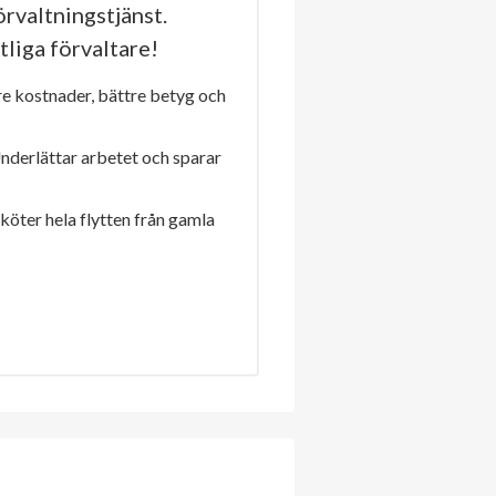
rvaltningstjänst.
tliga förvaltare!
re kostnader, bättre betyg och
Underlättar arbetet och sparar
sköter hela flytten från gamla