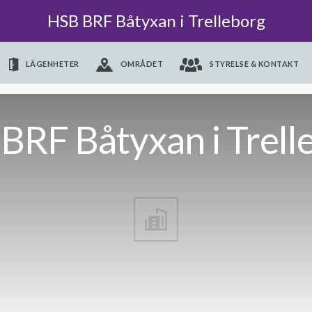
HSB BRF Båtyxan i Trelleborg
LÄGENHETER
OMRÅDET
STYRELSE & KONTAKT
BRF Båtyxan i Trell