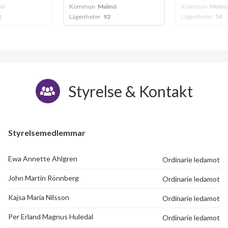
mö
Kommun
Malmö
Kommun
Malm
2
Lägenheter
34
Lägenheter
38
Styrelse & Kontakt
Styrelsemedlemmar
Ewa Annette Ahlgren
Ordinarie ledamot
John Martin Rönnberg
Ordinarie ledamot
Kajsa Maria Nilsson
Ordinarie ledamot
Per Erland Magnus Huledal
Ordinarie ledamot