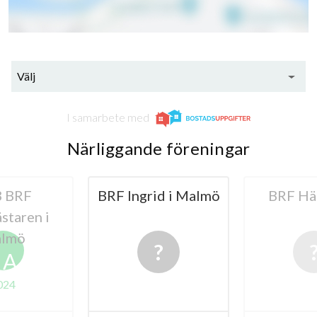
Välj
I samarbete med
Närliggande föreningar
id i Malmö
BRF Hälsingör
BRF D