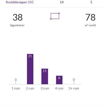
Roskildevägen 15C
14
5
38
21
lägenheter
11
6
0
0
0
0
1 rum
2 rum
3 rum
4 rum
5+ rum