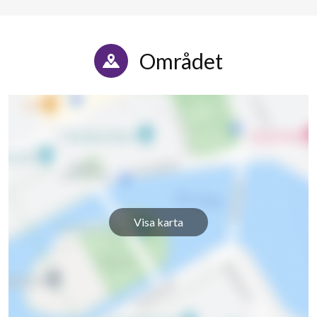
Området
Visa karta