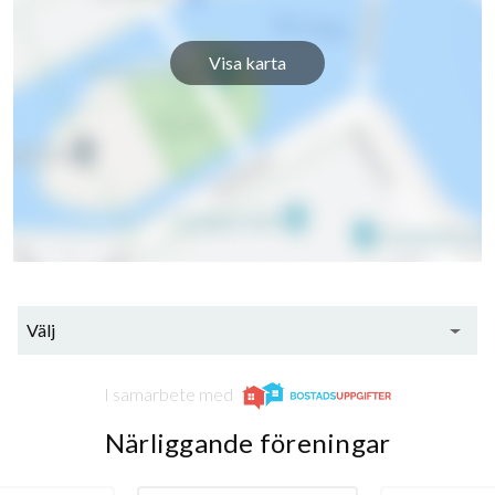
Visa karta
130
lägenheter
Välj
I samarbete med
Närliggande föreningar