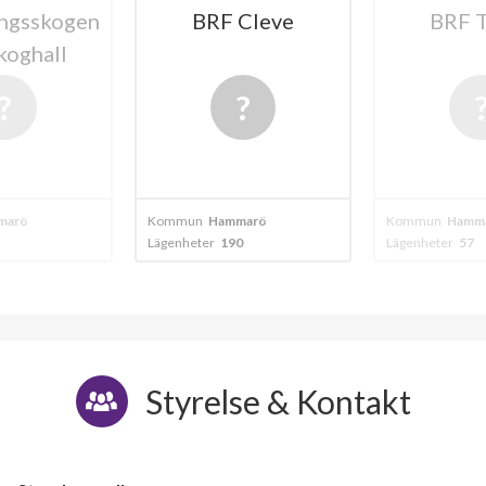
BRF Cleve
BRF Tallen
Rik
Utsik
n
Hammarö
Kommun
Hammarö
Kommun
ter
190
Lägenheter
57
Lägenhet
Styrelse & Kontakt