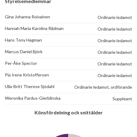
Styrelsemedlemmar
Gina Johanna Roivainen
Ordinarie ledamot
Hannah Maria Karolina Rådman
Ordinarie ledamot
Hans Tony Hagman
Ordinarie ledamot
Marcus Daniel Björk
Ordinarie ledamot
Per-Åke Spector
Ordinarie ledamot
Pia Irene Kristoffersen
Ordinarie ledamot
Ulla-Britt Therese Sjödahl
Ordinarie ledamot, ordförande
Weronika Pardus-Gierblinska
Suppleant
Könsfördelning och snittålder