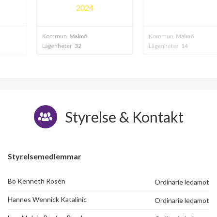
024
20
mö
Kommun
Malmö
Kommun
Malm
Lägenheter
14
Lägenheter
136
Styrelse & Kontakt
Styrelsemedlemmar
Bo Kenneth Rosén
Ordinarie ledamot
Hannes Wennick Katalinic
Ordinarie ledamot