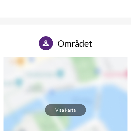
Området
Visa karta