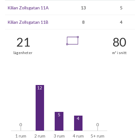
Kilian Zollsgatan 11A
13
5
Kilian Zollsgatan 11B
8
4
12
5
4
0
0
0
0
1 rum
2 rum
3 rum
4 rum
5+ rum