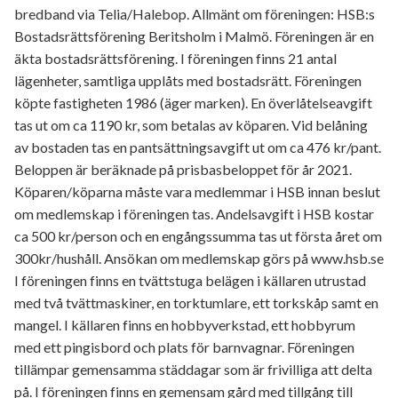
bredband via Telia/Halebop. Allmänt om föreningen: HSB:s
Bostadsrättsförening Beritsholm i Malmö. Föreningen är en
äkta bostadsrättsförening. I föreningen finns 21 antal
lägenheter, samtliga upplåts med bostadsrätt. Föreningen
köpte fastigheten 1986 (äger marken). En överlåtelseavgift
tas ut om ca 1190 kr, som betalas av köparen. Vid belåning
av bostaden tas en pantsättningsavgift ut om ca 476 kr/pant.
Beloppen är beräknade på prisbasbeloppet för år 2021.
Köparen/köparna måste vara medlemmar i HSB innan beslut
om medlemskap i föreningen tas. Andelsavgift i HSB kostar
ca 500 kr/person och en engångssumma tas ut första året om
300kr/hushåll. Ansökan om medlemskap görs på www.hsb.se
I föreningen finns en tvättstuga belägen i källaren utrustad
med två tvättmaskiner, en torktumlare, ett torkskåp samt en
mangel. I källaren finns en hobbyverkstad, ett hobbyrum
med ett pingisbord och plats för barnvagnar. Föreningen
tillämpar gemensamma städdagar som är frivilliga att delta
på. I föreningen finns en gemensam gård med tillgång till