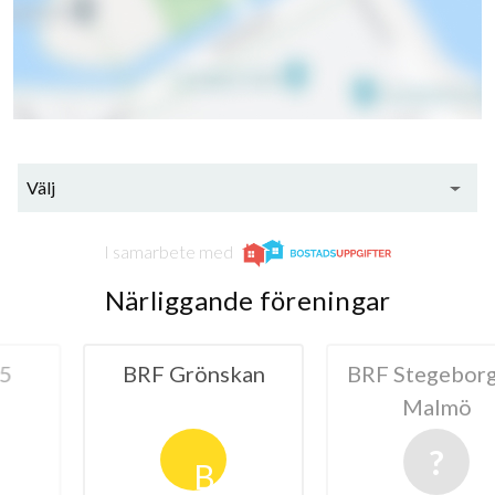
21
Välj
lägenheter
I samarbete med
Närliggande föreningar
rönskan
BRF Stegeborg 7 i
Hanaholm
Malmö
B