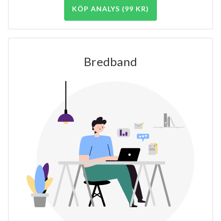
KÖP ANALYS (99 KR)
Bredband