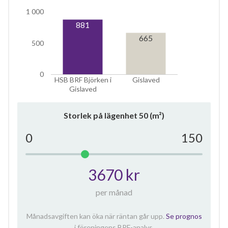
1 000
881
665
500
0
HSB BRF Björken i
Gislaved
Gislaved
Storlek på lägenhet
50
(m²)
0
150
3670 kr
per månad
Månadsavgiften kan öka när räntan går upp.
Se prognos
i föreningens BRF-analys.