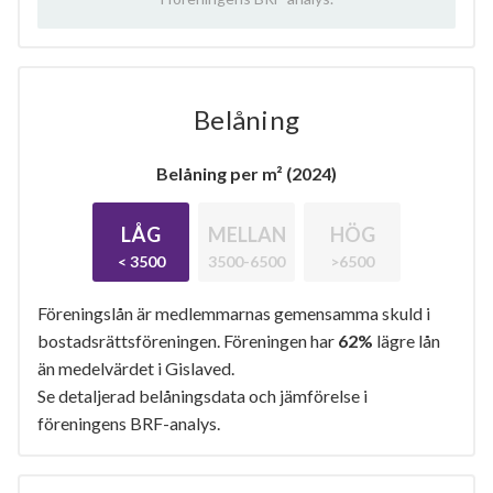
Belåning
Belåning per m² (2024)
LÅG
MELLAN
HÖG
< 3500
3500-6500
>6500
Föreningslån är medlemmarnas gemensamma skuld i
bostadsrättsföreningen. Föreningen har
62%
lägre lån
än medelvärdet i Gislaved.
Se detaljerad belåningsdata och jämförelse i
föreningens BRF-analys.