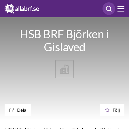
HSB BRF Björken i
Gislaved
Dela
Följ