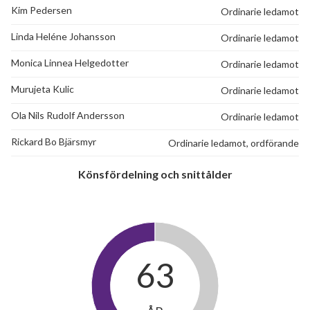
Kim Pedersen
Ordinarie ledamot
Radhusvägen 10Ä
1
-
Linda Heléne Johansson
Ordinarie ledamot
Radhusvägen 10Å
1
-
Monica Linnea Helgedotter
Ordinarie ledamot
Murujeta Kulic
Ordinarie ledamot
Ola Nils Rudolf Andersson
Ordinarie ledamot
Rickard Bo Bjärsmyr
Ordinarie ledamot, ordförande
Könsfördelning och snittålder
63