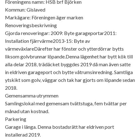
Föreningens namn: HSB brf Björken
Kommun: Gislaved
Markägare: Föreningen äger marken
Renoveringsbeskrivning
Gjorda renoveringar: 2009: Byte garageportar2011:
Installation fjärrvärme2013-15: Byte av
värmeväxlareDärefter har fönster och ytterdörrar bytts
liksom golvbrunnar löpande.Denna lägenhet har bytt kök till
alla delar 2018, trädäcket byggdes 2019 då man även satte
in eldriven garageport och bytte våtrumsinredning. Samtliga
ytskikt som golv, väggar och tak har gjorts om löpande sedan
2018.
Gemensamma utrymmen
Samlingslokal med gemensam tvättstuga, fem tvättar per
månad utan kostnad.
Parkering
Garage i länga. Denna bostadsrätt har eldriven port
installerad 2019.