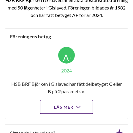
HSB BRF Björken i Gislaved är en äkta bostadsrättsförening
med 50 lägenheter i Gislaved. Föreningen bildades år 1982
och har fått betyget A+ för år 2024
Föreningens betyg
A
+
2024
HSB BRF Björken i Gislaved har fått delbetyget
C
eller
B
på
2
parametrar.
LÄS MER
Sitter du i styrelsen?