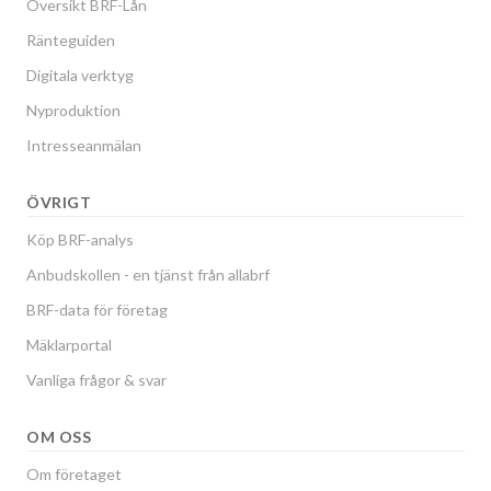
Översikt BRF-Lån
Ränteguiden
Digitala verktyg
Nyproduktion
Intresseanmälan
ÖVRIGT
Köp BRF-analys
Anbudskollen - en tjänst från allabrf
BRF-data för företag
Mäklarportal
Vanliga frågor & svar
OM OSS
Om företaget