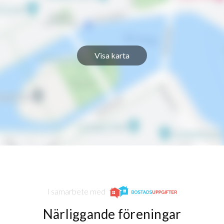
Visa karta
I samarbete med
Närliggande föreningar