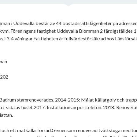
an i Uddevalla består av 44 bostadsrättslägenheter på adresse
7 kvm. Föreningens fastighet Uddevalla Blomman 2 färdigställdes
us i 3-4 våningar.Fastigheten är fullvärdesförsäkrad hos Länsförsä
man
1202
 Badrum stamrenoverades. 2014-2015: Målat källargolv och trapp
er sida av huset.2017: Installation av porttelefon. 2018: Renove
lattan.
rråd och ett matkällarförråd.Gemensam renoverad tvättstuga med 