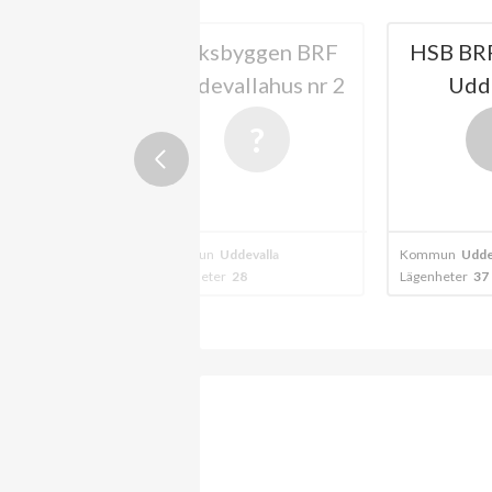
holm i
Riksbyggen BRF
HSB BRF Korp
la
Uddevallahus nr 2
Uddevall
Kommun
Uddevalla
Kommun
Uddevalla
Lägenheter
28
Lägenheter
37