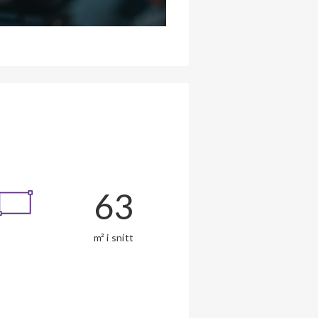
63
m² i snitt