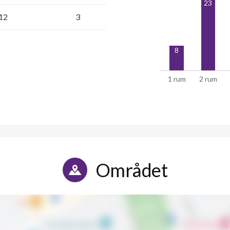
23
12
3
8
1 rum
2 rum
Området