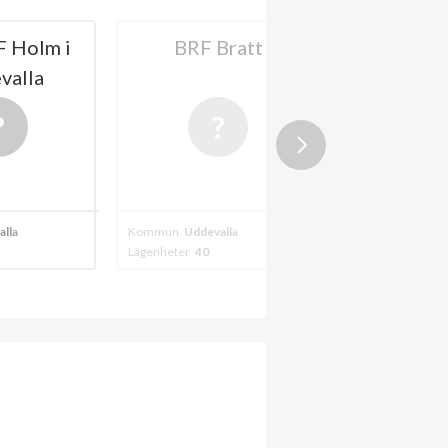
m i
BRF Bratt
HSB BRF RYD 
UDDEVALL
Kommun
Uddevalla
Kommun
Uddevalla
Lägenheter
40
Lägenheter
33