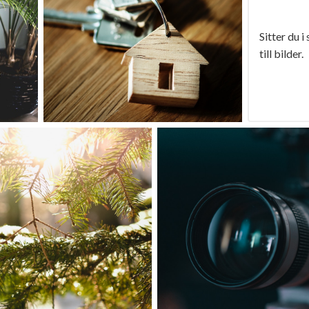
Sitter du i
till bilder.