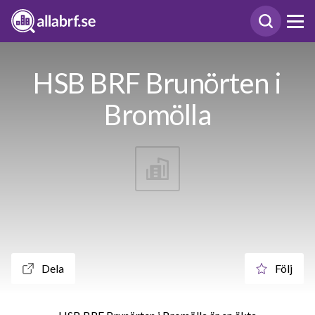
HSB BRF Brunörten i
Bromölla
Dela
Följ