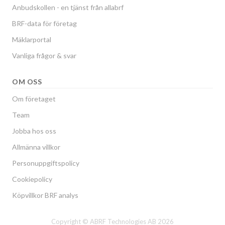
Anbudskollen - en tjänst från allabrf
BRF-data för företag
Mäklarportal
Vanliga frågor & svar
OM OSS
Om företaget
Team
Jobba hos oss
Allmänna villkor
Personuppgiftspolicy
Cookiepolicy
Köpvillkor BRF analys
Copyright © ABRF Technologies AB 2026