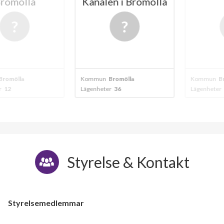
mölla
Kanalen i Bromölla
ölla
Kommun
Bromölla
Kommun
Bromö
Lägenheter
36
Lägenheter
27
Styrelse & Kontakt
Styrelsemedlemmar