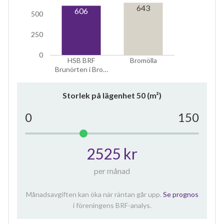
643
606
500
250
0
HSB BRF
Bromölla
Brunörten i Bro…
Storlek på lägenhet
50
(m²)
0
150
2525 kr
per månad
Månadsavgiften kan öka när räntan går upp.
Se prognos
i föreningens BRF-analys.