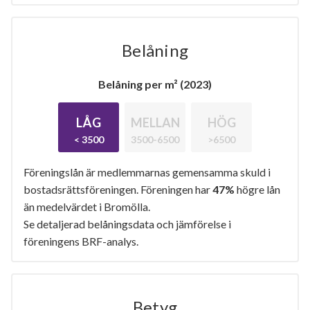
Belåning
Belåning per m² (2023)
LÅG
MELLAN
HÖG
< 3500
3500-6500
>6500
Föreningslån är medlemmarnas gemensamma skuld i
bostadsrättsföreningen. Föreningen har
47%
högre lån
än medelvärdet i Bromölla.
Se detaljerad belåningsdata och jämförelse i
föreningens BRF-analys.
Betyg