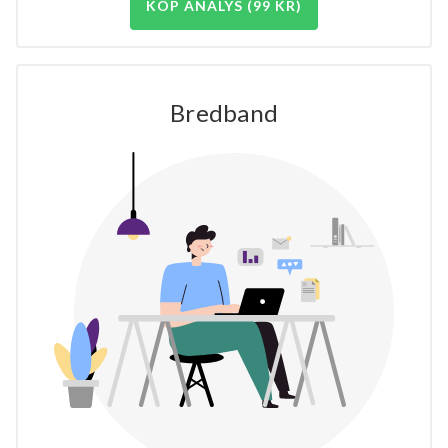
KÖP ANALYS (99 KR)
Bredband