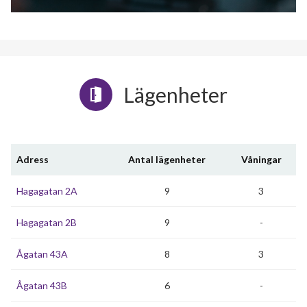
Lägenheter
Adress
Antal lägenheter
Våningar
Hagagatan 2A
9
3
Hagagatan 2B
9
-
Ågatan 43A
8
3
Ågatan 43B
6
-