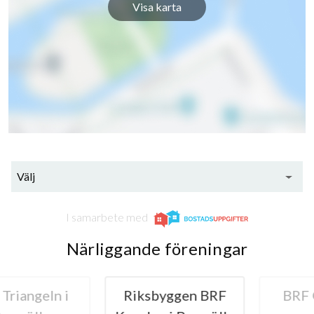
Visa karta
Välj
I samarbete med
Närliggande föreningar
angeln i
Riksbyggen BRF
BRF Gu