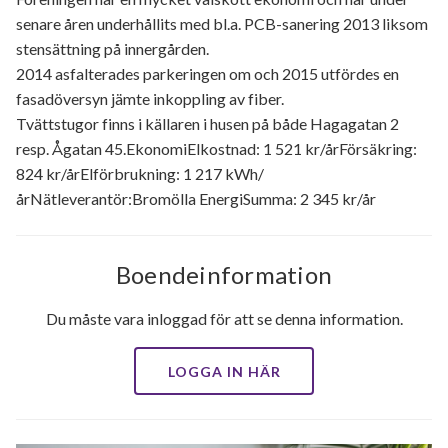
senare åren underhållits med bl.a. PCB-sanering 2013 liksom
stensättning på innergården.
2014 asfalterades parkeringen om och 2015 utfördes en
fasadöversyn jämte inkoppling av fiber.
Tvättstugor finns i källaren i husen på både Hagagatan 2
resp. Ågatan 45.EkonomiElkostnad: 1 521 kr/årFörsäkring:
824 kr/årElförbrukning: 1 217 kWh/
årNätleverantör:Bromölla EnergiSumma: 2 345 kr/år
Boendeinformation
Du måste vara inloggad för att se denna information.
LOGGA IN HÄR