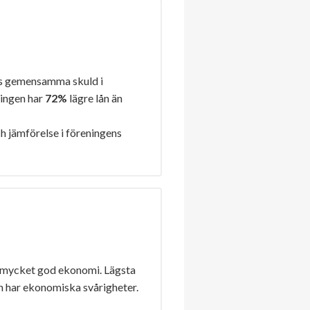
s gemensamma skuld i
ningen har
72%
lägre lån än
h jämförelse i föreningens
 mycket god ekonomi. Lägsta
n har ekonomiska svårigheter.