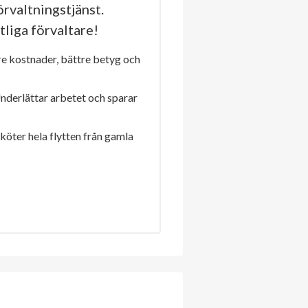
rvaltningstjänst.
tliga förvaltare!
re kostnader, bättre betyg och
Underlättar arbetet och sparar
sköter hela flytten från gamla