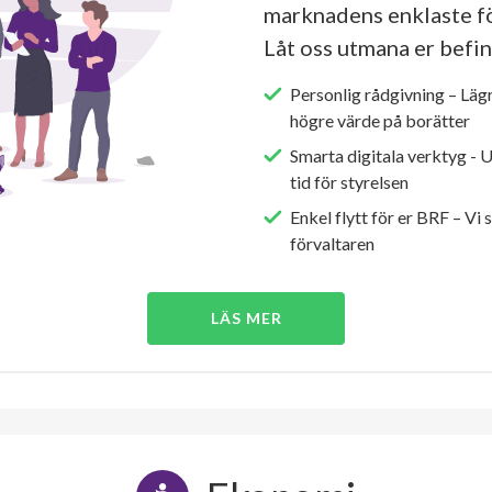
marknadens enklaste fö
Låt oss utmana er befin
Personlig rådgivning – Läg
högre värde på borätter
Smarta digitala verktyg - 
tid för styrelsen
Enkel flytt för er BRF – Vi 
förvaltaren
LÄS MER