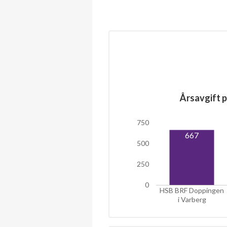
Årsavgift p
750
667
500
250
0
HSB BRF Doppingen
i Varberg