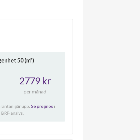
ägenhet
50
(m²)
2779 kr
per månad
 räntan går upp.
Se prognos
i
 BRF-analys.