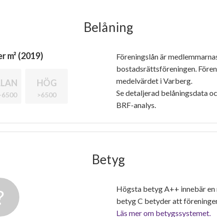
Belåning
r m² (2019)
Föreningslån är medlemmarna
bostadsrättsföreningen. Före
medelvärdet i Varberg.
LAN
HÖG
Se detaljerad belåningsdata oc
-6500
>6500
BRF-analys.
Betyg
Högsta betyg A++ innebär en
betyg C betyder att föreninge
Läs mer om betygssystemet.