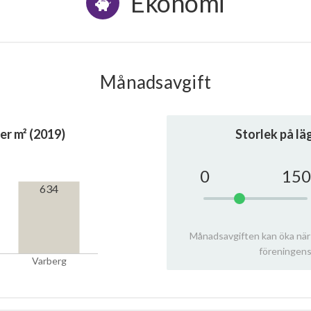
Ekonomi
Månadsavgift
er m² (2019)
Storlek på l
0
150
634
Månadsavgiften kan öka när
föreningens
Varberg