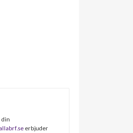
 din
allabrf.se
erbjuder