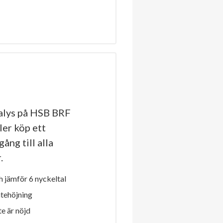
alys på HSB BRF
ler köp ett
ång till alla
.
 jämför 6 nyckeltal
ntehöjning
e är nöjd