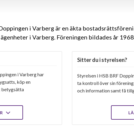
oppingen i Varberg är en äkta bostadsrättsfören
lägenheter i Varberg. Föreningen bildades år 196
Sitter du i styrelsen?
pingen i Varberg har
Styrelsen i HSB BRF Dopping
ygsatts, köp en
ta kontroll över sin förenin
t betygsätta
och information samt få tillg
ER
LÄ