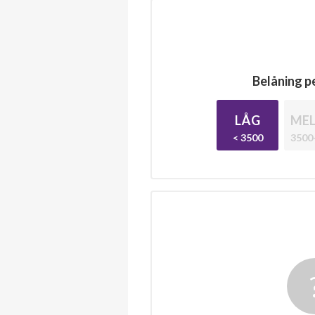
Belåning pe
LÅG
MEL
< 3500
3500