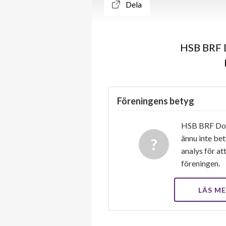
Dela
HSB BRF D
Föreningens betyg
HSB BRF Dop
ännu inte bet
analys för at
föreningen.
LÄS M