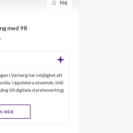
Följ
ing med 98
8
en i Varberg har möjlighet att
gssida. Uppdatera utseende, bild
ång till digitala styrelseverktyg
S MER