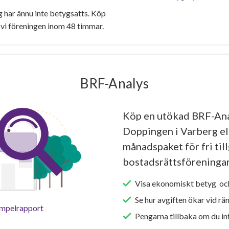
har ännu inte betygsatts. Köp
vi föreningen inom 48 timmar.
BRF-Analys
Köp en utökad BRF-An
Doppingen i Varberg el
månadspaket för fri tillg
bostadsrättsföreningar
Visa ekonomiskt betyg och
Se hur avgiften ökar vid rä
empelrapport
Pengarna tillbaka om du int