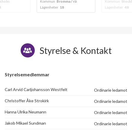
ma / riksby
Kommun
Stockholm
Kommun
Bromm
Lägenheter
48
Lägenheter
36
144
lägenheter
Styrelse & Kontakt
Styrelsemedlemmar
Carl Arvid Carljohansson Westfelt
Ordinarie ledamot
Christoffer Åke Strokirk
Ordinarie ledamot
Hanna Ulrika Neumann
Ordinarie ledamot
Jakob Mikael Sundman
Ordinarie ledamot