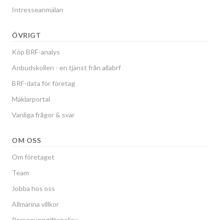
Intresseanmälan
ÖVRIGT
Köp BRF-analys
Anbudskollen - en tjänst från allabrf
BRF-data för företag
Mäklarportal
Vanliga frågor & svar
OM OSS
Om företaget
Team
Jobba hos oss
Allmänna villkor
Personuppgiftspolicy