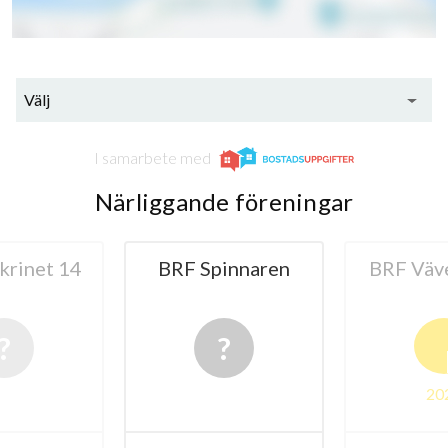
Välj
I samarbete med
Närliggande föreningar
innaren
BRF Väverskan 8
BRF Mon
B
2024
20