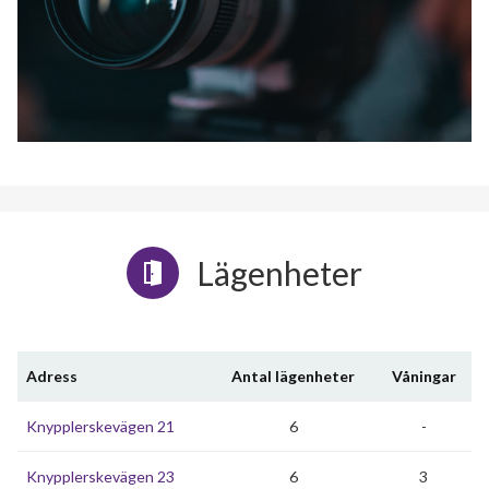
Lägenheter
Adress
Antal lägenheter
Våningar
Knypplerskevägen 21
6
-
Knypplerskevägen 23
6
3