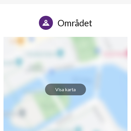
Snörmakarvägen 51
7
3
Området
Visa karta