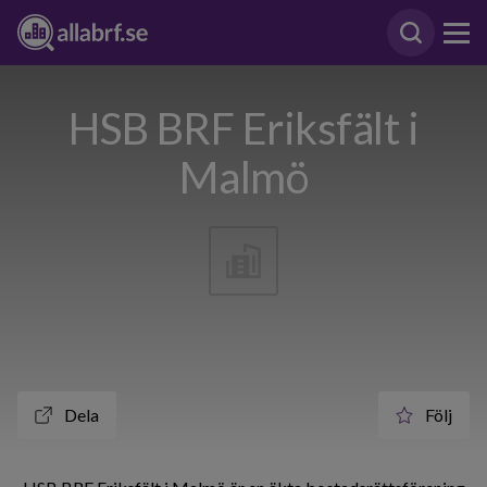
HSB BRF Eriksfält i
Malmö
Dela
Följ