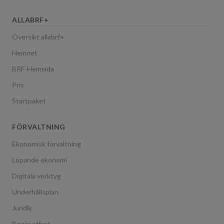
ALLABRF+
Översikt allabrf+
Hemnet
BRF-Hemsida
Pris
Startpaket
FÖRVALTNING
Ekonomisk förvaltning
Löpande ekonomi
Digitala verktyg
Underhållsplan
Juridik
Begär offert