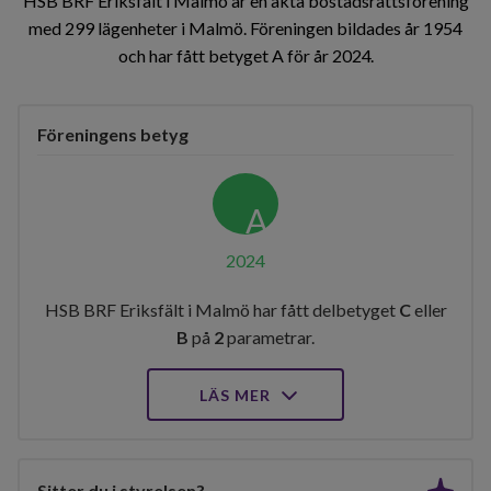
HSB BRF Eriksfält i Malmö är en äkta bostadsrättsförening
med 299 lägenheter i Malmö. Föreningen bildades år 1954
och har fått betyget A för år 2024
Föreningens betyg
A
2024
HSB BRF Eriksfält i Malmö har fått delbetyget
C
eller
B
på
2
parametrar.
LÄS MER
Sitter du i styrelsen?