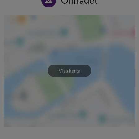
Området
Visa karta