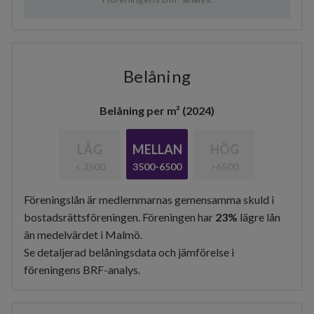
Belåning
Belåning per m² (2024)
LÅG
MELLAN
HÖG
< 3500
3500-6500
>6500
Föreningslån är medlemmarnas gemensamma skuld i
bostadsrättsföreningen. Föreningen har
23%
lägre lån
än medelvärdet i Malmö.
Se detaljerad belåningsdata och jämförelse i
föreningens BRF-analys.