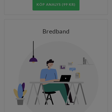
KÖP ANALYS (99 KR)
Bredband