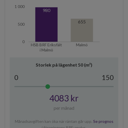
1 000
980
655
500
0
HSB BRF Eriksfält
Malmö
i Malmö
Storlek på lägenhet
50
(m²)
0
150
4083 kr
per månad
Månadsavgiften kan öka när räntan går upp.
Se prognos
i föreningens BRF-analys.