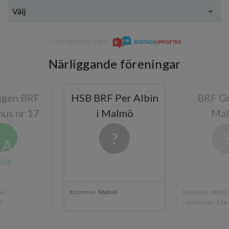
Välj
I samarbete med
Närliggande föreningar
ggen BRF
HSB BRF Per Albin
BRF G
us nr 17
i Malmö
Ma
A
024
mö
Kommun
Malmö
Kommun
Malm
2
Lägenheter
136