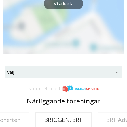
Visa karta
Välj
I samarbete med
Närliggande föreningar
onerten
BRIGGEN, BRF
BRF Ad