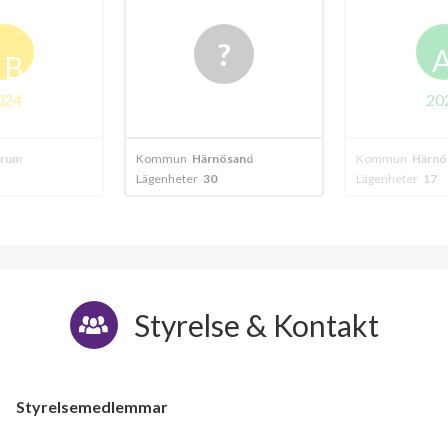
B
024
20
trum
Kommun
Härnösand
Kommun
Härnö
Lägenheter
30
Lägenheter
17
Styrelse & Kontakt
Styrelsemedlemmar