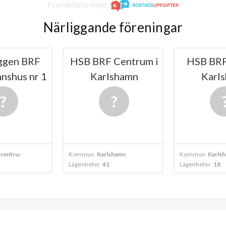
I samarbete med
Närliggande föreningar
 Centrum i
HSB BRF Örnen i
HSB BRF 
lshamn
Karlshamn
Karl
shamn
Kommun
Karlshamn
Kommun
Karls
Lägenheter
18
Lägenheter
17