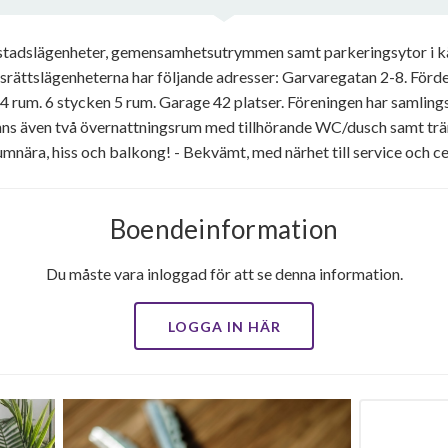
stadslägenheter, gemensamhetsutrymmen samt parkeringsytor i käl
srättslägenheterna har följande adresser: Garvaregatan 2-8. Förde
 4 rum. 6 stycken 5 rum. Garage 42 platser. Föreningen har samling
finns även två övernattningsrum med tillhörande WC/dusch samt trä
rumnära, hiss och balkong! - Bekvämt, med närhet till service och c
Boendeinformation
Du måste vara inloggad för att se denna information.
LOGGA IN HÄR