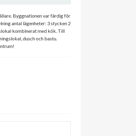
lare. Byggnationen var färdig för
lning antal lägenheter: 3 stycken 2
slokal kombinerat med kök. Till
ningslokal, dusch och bastu.
entrum!