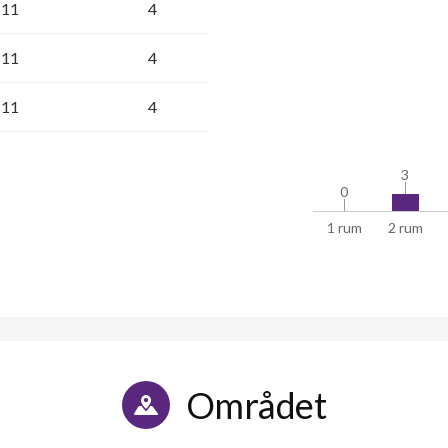
11
4
11
4
11
4
3
3
0
0
1 rum
2 rum
Området