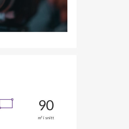
90
m² i snitt