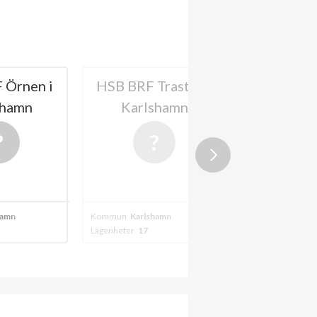
Trasten i
HSB BRF
Riksbyg
shamn
Trädgårdsmästaren
Karlshamns
i Karlshamn
A
+
2024
hamn
Kommun
Karlshamn
Kommun
Karlsh
Lägenheter
129
Lägenheter
21