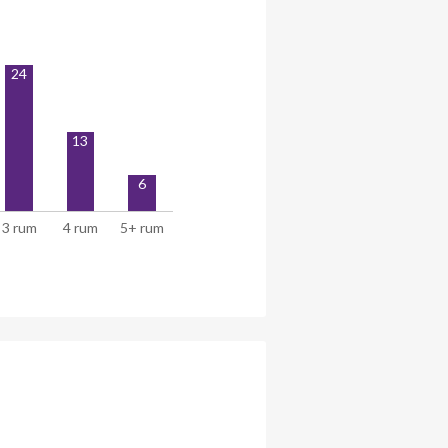
24
13
6
3 rum
4 rum
5+ rum