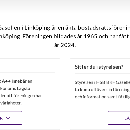
sellen i Linköping är en äkta bostadsrättsfören
inköping. Föreningen bildades år 1965 och har fått
år 2024
Sitter du i styrelsen?
g
A++
innebär en
Styrelsen i HSB BRF Gaselle
konomi. Lägsta
ta kontroll över sin förenin
er att föreningen har
och information samt få tillg
vårigheter.
ER
LÄ