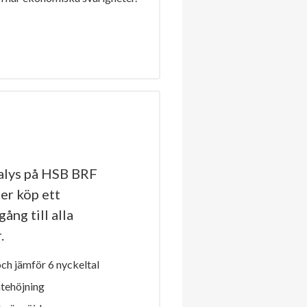
alys på HSB BRF
ler köp ett
ång till alla
.
h jämför 6 nyckeltal
ntehöjning