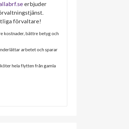
allabrf.se
erbjuder
rvaltningstjänst.
tliga förvaltare!
re kostnader, bättre betyg och
Underlättar arbetet och sparar
sköter hela flytten från gamla