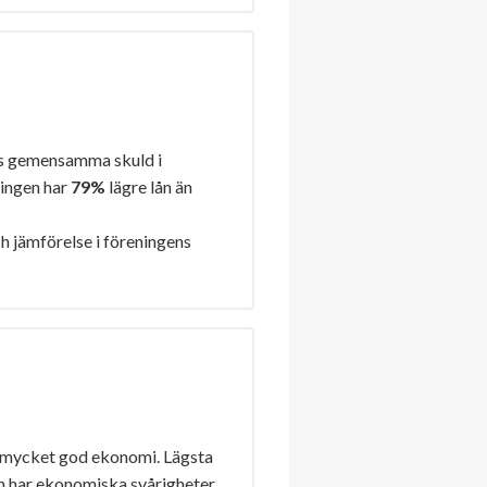
s gemensamma skuld i
ningen har
79%
lägre lån än
h jämförelse i föreningens
 mycket god ekonomi. Lägsta
n har ekonomiska svårigheter.