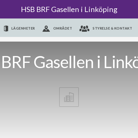
HSB BRF Gasellen i Linköping
LÄGENHETER
OMRÅDET
STYRELSE & KONTAKT
BRF Gasellen i Link