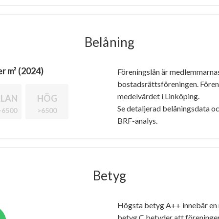
Belåning
r m² (2024)
Föreningslån är medlemmarna
bostadsrättsföreningen. Före
medelvärdet i Linköping.
LAN
HÖG
Se detaljerad belåningsdata oc
-6500
>6500
BRF-analys.
Betyg
Högsta betyg A++ innebär en
betyg C betyder att föreninge