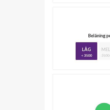
Belåning pe
LÅG
MEL
< 3500
3500