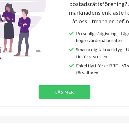
bostadsrättsförening?
marknadens enklaste fö
Låt oss utmana er befin
Personlig rådgivning – Läg
högre värde på borätter
Smarta digitala verktyg - 
tid för styrelsen
Enkel flytt för er BRF – Vi 
förvaltaren
LÄS MER