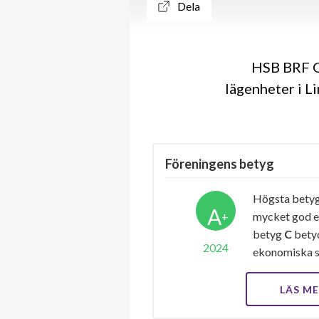
Dela
HSB BRF Ga
lägenheter i L
Föreningens betyg
Högsta bety
A
+
mycket god e
betyg
C
betyd
2024
ekonomiska s
LÄS M