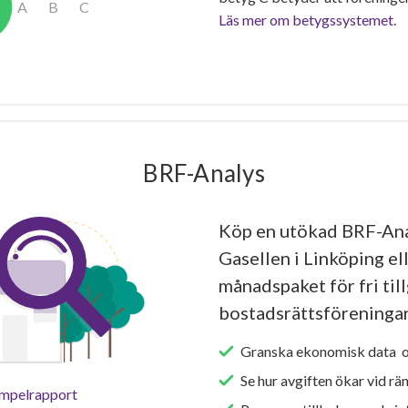
Läs mer om betygssystemet.
BRF-Analys
Köp en utökad BRF-An
Gasellen i Linköping el
månadspaket för fri tillg
bostadsrättsföreningar
Granska ekonomisk data oc
Se hur avgiften ökar vid rä
empelrapport