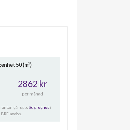
ägenhet
50
(m²)
2862 kr
per månad
 räntan går upp.
Se prognos
i
 BRF-analys.