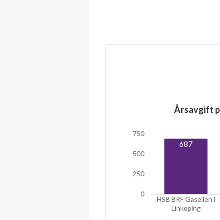
Årsavgift p
750
687
500
250
0
HSB BRF Gasellen i
Linköping