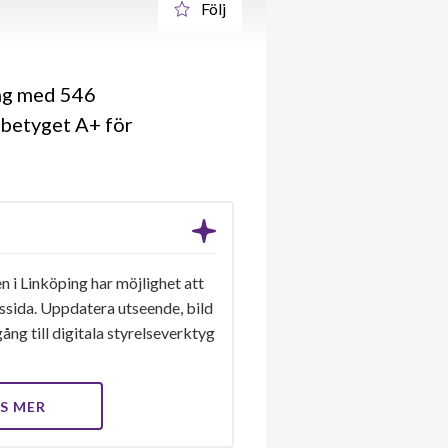
Följ
ing med 546
 betyget A+ för
n i Linköping har möjlighet att
gssida. Uppdatera utseende, bild
ång till digitala styrelseverktyg
S MER