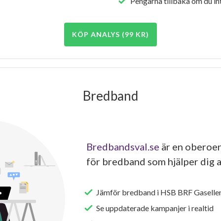
Pengarna tillbaka om du int
KÖP ANALYS (99 KR)
Bredband
Bredbandsval.se
är en oberoen
för bredband som hjälper dig a
Jämför bredband i HSB BRF Gasellen
Se uppdaterade kampanjer i realtid