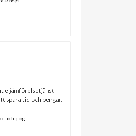
e är nöjd
de jämförelsetjänst
tt spara tid och pengar.
 i Linköping