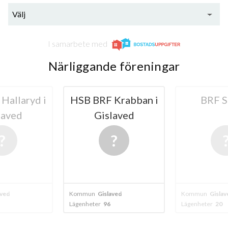
Välj
I samarbete med
Närliggande föreningar
Hallaryd i
HSB BRF Krabban i
BRF S
laved
Gislaved
aved
Kommun
Gislaved
Kommun
Gislav
Lägenheter
96
Lägenheter
20