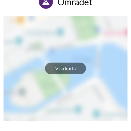
Området
Visa karta