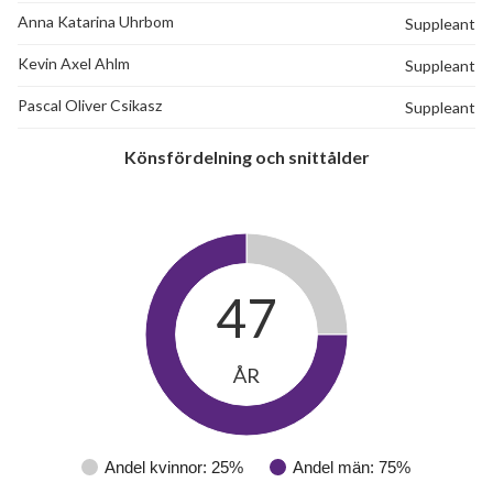
Anna Katarina Uhrbom
Suppleant
Kevin Axel Ahlm
Suppleant
Pascal Oliver Csikasz
Suppleant
Könsfördelning och snittålder
47
ÅR
Andel kvinnor: 25%
Andel män: 75%