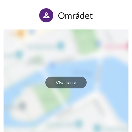
Görjelycksgatan 27
1
2
Området
Görjelycksgatan 29
1
-
Visa karta