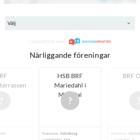
Välj
I samarbete med
Närliggande föreningar
RF
HSB BRF
BRF 
terrassen
Mariedahl i
Mölndal
dal
Kommun
Göteborg
Kommun
Mölnd
Lägenheter
116
Lägenheter
4