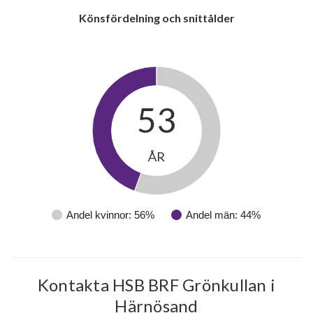
Grönkullavägen 11C
1
-
Könsfördelning och snittålder
Grönkullavägen 11D
1
-
Grönkullavägen 11E
1
-
Grönkullavägen 11F
1
-
53
Grönkullavägen 11G
1
-
ÅR
Grönkullavägen 12A
1
-
Grönkullavägen 12B
1
-
Andel kvinnor: 56%
Andel män: 44%
Grönkullavägen 12C
1
-
Grönkullavägen 12D
1
-
Kontakta HSB BRF Grönkullan i
Grönkullavägen 12E
1
-
Härnösand