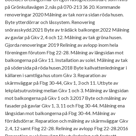
på Grönkullavägen 2, nås på 070-213 36 20. Kommande
renoveringar 2020 Målning av tak norra sidan röda husen.
Byte ytterdörrar och låssystem. Renovering
snörasskydd.2021 Byte av trädäck balkonger.2022 Målning
av gavlar på Gkv 2, 4 och 12. Målning av tak gröna husen.
Gjorda renoveringar 2019 Relining av avlopp inom hela
föreningen förutom Fbg 22-28. Målning av långsidan mot
balkongerna på Gkv 11. Installation av solel. Målning av tak
på södersida på röda husen.2018 Byte kallvattenledningar i
källaren i samtliga hus utom Gkv 3. Reparation av
skärmväggar på Fbg 30-44, Gkv 1, 3 och 11. Utbyte av
lekplatsutrustning mellan Gkv 1 och 3. Målning av långsidan
mot balkongerna på Gkv 1 och 3.2017 Byte och målning av
fasader på gavlar Gkv 1, 3, 11 och Fbg 30-44. Målning ena
långsidan mot balkongerna på Fbg 30-44. Målning av
förrådsdörrar. Reparation och målning av skärmväggar Gkv
2, 4, 12 samt Fbg 22-28. Relining av avlopp Fbg 22-28.2016
Reparation av skärmvägg för utvärdering och fortsatt