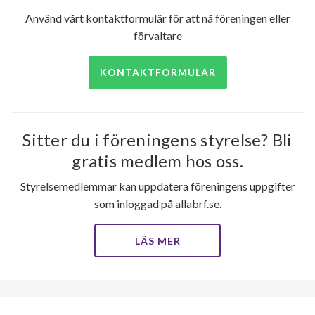
Grönkullavägen 12F
1
-
Använd vårt kontaktformulär för att nå föreningen eller
förvaltare
Grönkullavägen 12G
1
-
KONTAKTFORMULÄR
Grönkullavägen 12H
1
-
Skiftesvägen 1
1
-
Sitter du i föreningens styrelse? Bli
Skiftesvägen 3
1
-
gratis medlem hos oss.
Skiftesvägen 5
1
-
Styrelsemedlemmar kan uppdatera föreningens uppgifter
som inloggad på allabrf.se.
Skiftesvägen 7
1
-
Skiftesvägen 9
1
-
LÄS MER
Skiftesvägen 11
1
-