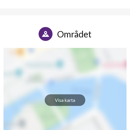
Frideborgsgatan 46D
1
-
Frideborgsgatan 46E
1
-
Grönkullavägen 1A
1
-
Området
Grönkullavägen 1B
1
-
Grönkullavägen 1C
1
-
Grönkullavägen 1D
1
-
Grönkullavägen 1E
1
-
Grönkullavägen 1F
1
-
Visa karta
Grönkullavägen 1G
1
-
Grönkullavägen 1H
1
-