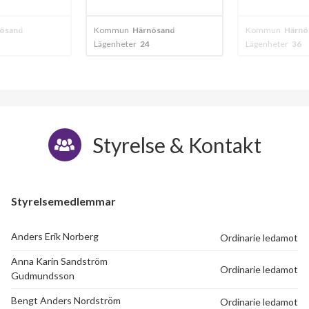
Grönkullavägen 3D
1
-
ösand
Kommun
Härnösand
Kommun
Härnö
Lägenheter
36
Lägenheter
63
Grönkullavägen 3E
1
-
Grönkullavägen 3F
1
-
Grönkullavägen 3G
1
-
Styrelse & Kontakt
Grönkullavägen 4A
1
-
Grönkullavägen 4B
1
-
Styrelsemedlemmar
Grönkullavägen 4C
1
-
Anders Erik Norberg
Ordinarie ledamot
Grönkullavägen 4D
1
-
Anna Karin Sandström
Ordinarie ledamot
Grönkullavägen 4E
1
-
Gudmundsson
Bengt Anders Nordström
Ordinarie ledamot
Grönkullavägen 4F
1
-