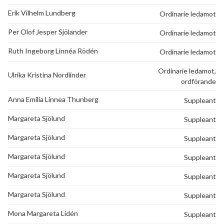
Erik Vilhelm Lundberg
Ordinarie ledamot
Grönkullavägen 4G
1
-
Per Olof Jesper Sjölander
Ordinarie ledamot
Grönkullavägen 4H
1
-
Ruth Ingeborg Linnéa Rödén
Ordinarie ledamot
Grönkullavägen 5
1
-
Ordinarie ledamot,
Ulrika Kristina Nordlinder
ordförande
Grönkullavägen 6
1
-
Anna Emilia Linnea Thunberg
Suppleant
Grönkullavägen 7
1
-
Margareta Sjölund
Suppleant
Grönkullavägen 8
1
-
Margareta Sjölund
Suppleant
Margareta Sjölund
Suppleant
Grönkullavägen 9
1
-
Margareta Sjölund
Suppleant
Grönkullavägen 10
1
-
Margareta Sjölund
Suppleant
Grönkullavägen 11A
1
-
Mona Margareta Lidén
Suppleant