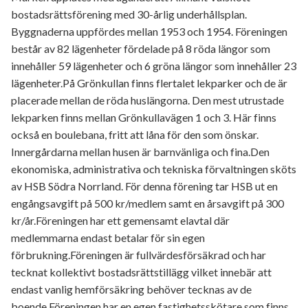
bostadsrättsförening med 30-årlig underhållsplan.
Byggnaderna uppfördes mellan 1953 och 1954. Föreningen
består av 82 lägenheter fördelade på 8 röda längor som
innehåller 59 lägenheter och 6 gröna längor som innehåller 23
lägenheter.På Grönkullan finns flertalet lekparker och de är
placerade mellan de röda huslängorna. Den mest utrustade
lekparken finns mellan Grönkullavägen 1 och 3. Här finns
också en boulebana, fritt att låna för den som önskar.
Innergårdarna mellan husen är barnvänliga och fina.Den
ekonomiska, administrativa och tekniska förvaltningen sköts
av HSB Södra Norrland. För denna förening tar HSB ut en
engångsavgift på 500 kr/medlem samt en årsavgift på 300
kr/år.Föreningen har ett gemensamt elavtal där
medlemmarna endast betalar för sin egen
förbrukning.Föreningen är fullvärdesförsäkrad och har
tecknat kollektivt bostadsrättstillägg vilket innebär att
endast vanlig hemförsäkring behöver tecknas av de
boende.Föreningen har en egen fastighetsskötare som finns