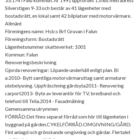
33:174 i Falu kommun. År 1991 uppfördes 13 hus med adress
Silverstigen 9-33 och består av 41 lägenheter med
bostadsrätt, en lokal samt 42 bilplatser med motorvärmare.
Allmänt
Föreningens namn: Hsb:s Brf Gruvan i Falun
Föreningsform: Bostadsrätt
Lägenhetsnummer skatteverket: 1001
Kommun: Falun
Renoveringsbeskrivning
Gjorda renoveringar: Löpande underhåll enligt plan. Bl
a:2010- Bytt samtliga motorvärmaruttag samt armaturer
utebelysning. Uppfräschning gårdsyta2011- Renovering
carport2013- Byte av leverantör för TV, bredband och
telefoni till Telia.2014 - Fasadmålning
Gemensamma utrymmen
FÖRRÅD:Det finns separat förråd som hör till lägenheten i
byggnad på gården.CYKELFÖRRÅD.OMGIVNING/GÅRD:
Fint anlagd och grönskande omgivning och gårdar. Flertalet