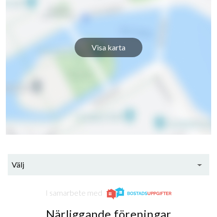
Silverstigen 25A
1
-
Silverstigen 25B
1
-
Visa karta
Silverstigen 27A
1
-
Silverstigen 27B
1
-
Silverstigen 29A
1
-
45
Silverstigen 29B
1
-
Silverstigen 31A
1
-
lägenheter
Välj
Silverstigen 31B
1
-
I samarbete med
Silverstigen 31C
1
-
Närliggande föreningar