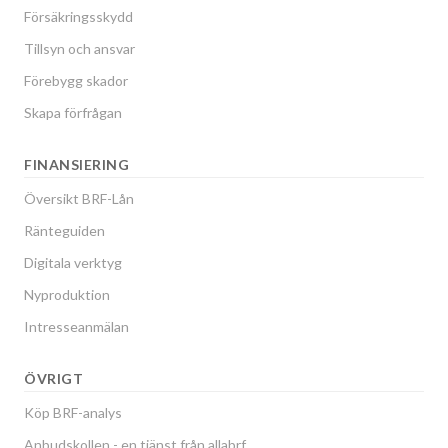
Försäkringsskydd
Tillsyn och ansvar
Förebygg skador
Skapa förfrågan
FINANSIERING
Översikt BRF-Lån
Ränteguiden
Digitala verktyg
Nyproduktion
Intresseanmälan
ÖVRIGT
Köp BRF-analys
Anbudskollen - en tjänst från allabrf