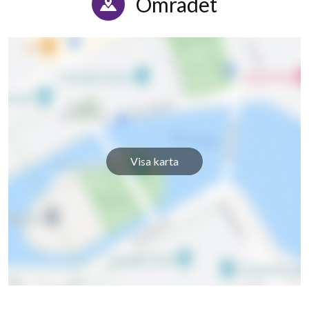
Området
Visa karta