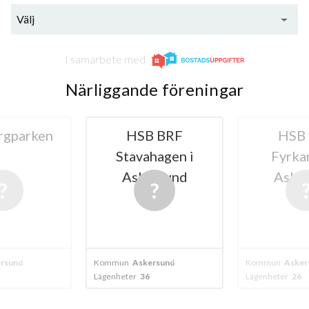
Välj
I samarbete med
Närliggande föreningar
rgparken
HSB BRF
HSB
Stavahagen i
Fyrka
Askersund
Aske
rsund
Kommun
Askersund
Kommun
Asker
Lägenheter
36
Lägenheter
26