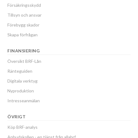
Försäkringsskydd
Tillsyn och ansvar
Förebygg skador
Skapa förfrågan
FINANSIERING
Översikt BRF-Lån
Ränteguiden
Digitala verktyg
Nyproduktion
Intresseanmälan
ÖVRIGT
Köp BRF-analys
Anbudskollen - en tjänst från allabrf