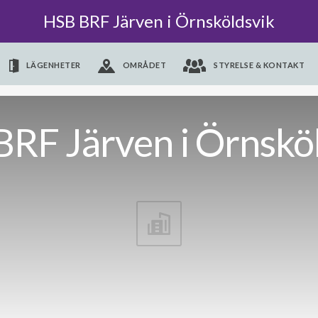
HSB BRF Järven i Örnsköldsvik
LÄGENHETER
OMRÅDET
STYRELSE & KONTAKT
RF Järven i Örnskö