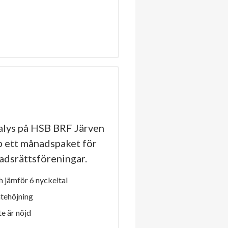
lys på HSB BRF Järven
öp ett månadspaket för
stadsrättsföreningar.
 jämför 6 nyckeltal
ntehöjning
e är nöjd