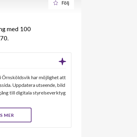
Följ
ing med 100
970
i Örnsköldsvik har möjlighet att
gssida. Uppdatera utseende, bild
ång till digitala styrelseverktyg
S MER