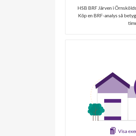
HSB BRF Järven i Örnsköldsv
Köp en BRF-analys så betygs
tim
Visa ex