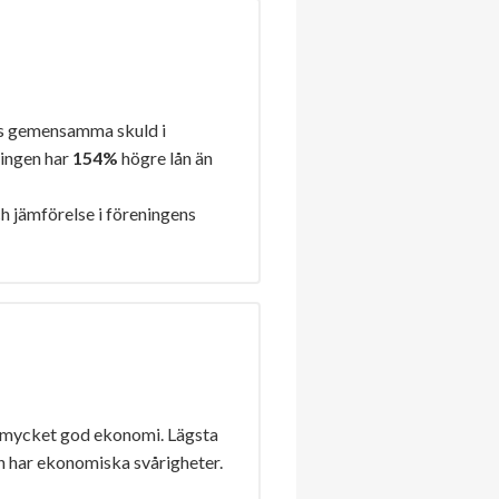
s gemensamma skuld i
ningen har
154%
högre lån än
h jämförelse i föreningens
 mycket god ekonomi. Lägsta
n har ekonomiska svårigheter.