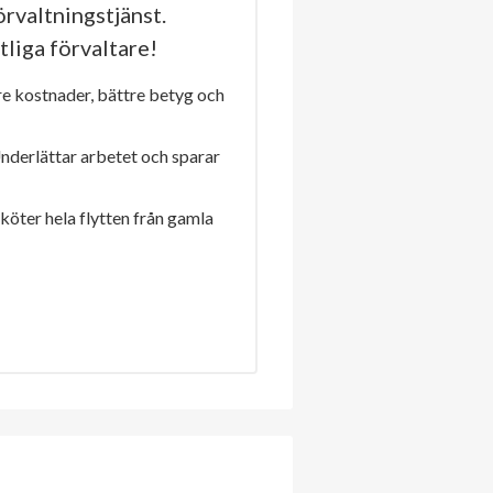
rvaltningstjänst.
tliga förvaltare!
re kostnader, bättre betyg och
Underlättar arbetet och sparar
sköter hela flytten från gamla