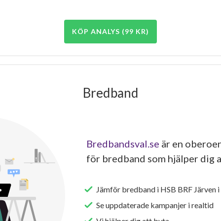
KÖP ANALYS (99 KR)
Bredband
Bredbandsval.se
är en oberoen
för bredband som hjälper dig a
Jämför bredband i HSB BRF Järven i
Se uppdaterade kampanjer i realtid
Vi hjälper dig att byta