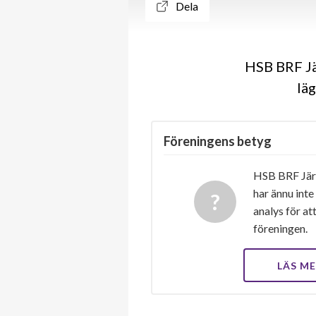
Dela
HSB BRF Jä
lä
Föreningens betyg
HSB BRF Jär
har ännu inte
analys för at
föreningen.
LÄS M