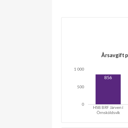
Årsavgift p
1 000
856
500
0
HSB BRF Järven i
Örnsköldsvik