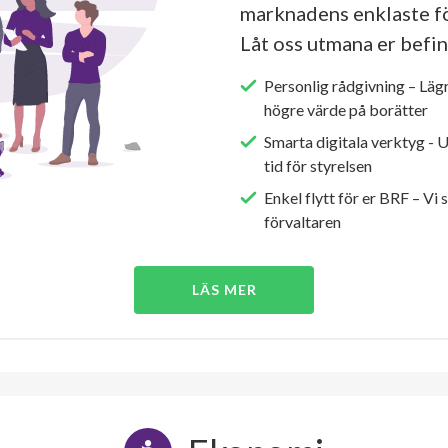
marknadens enklaste fö
Låt oss utmana er befin
Personlig rådgivning – Läg
högre värde på borätter
Smarta digitala verktyg - 
tid för styrelsen
Enkel flytt för er BRF – Vi 
förvaltaren
LÄS MER