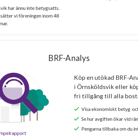
ik har ännu inte betygsatts.
ätter vi föreningen inom 48
mar.
BRF-Analys
Köp en utökad BRF-Ana
i Örnsköldsvik eller k
fri tillgång till alla bo
Visa ekonomiskt betyg och
Se hur avgiften ökar vid rä
Pengarna tillbaka om du int
empelrapport