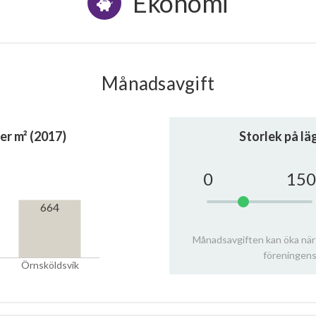
Ekonomi
Månadsavgift
er m² (2017)
Storlek på l
0
150
664
Månadsavgiften kan öka när
föreningens
Örnsköldsvik