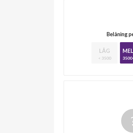
Belåning pe
LÅG
MEL
< 3500
3500