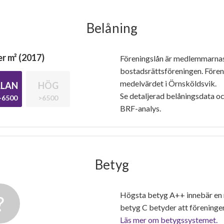
Belåning
r m² (2017)
Föreningslån är medlemmarna
bostadsrättsföreningen. Före
medelvärdet i Örnsköldsvik.
LAN
HÖG
Se detaljerad belåningsdata oc
-6500
>6500
BRF-analys.
Betyg
Högsta betyg A++ innebär en
betyg C betyder att föreninge
Läs mer om betygssystemet.