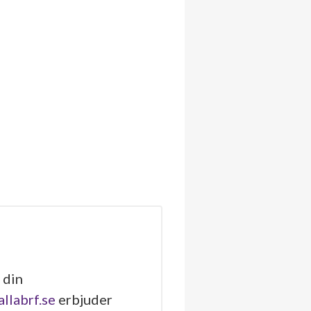
 din
allabrf.se
erbjuder