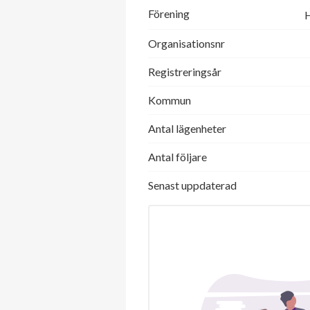
Förening
H
Organisationsnr
Registreringsår
Kommun
Antal lägenheter
Antal följare
Senast uppdaterad