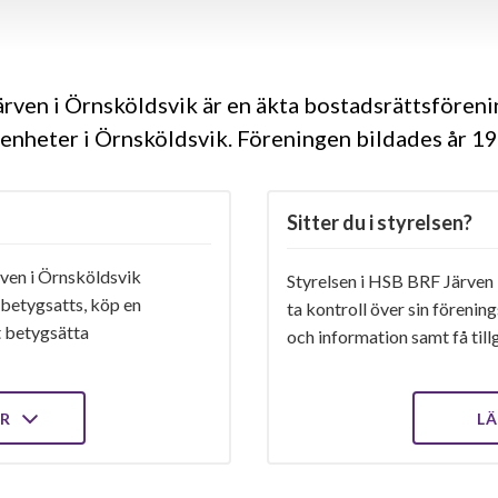
rven i Örnsköldsvik är en äkta bostadsrättsfören
genheter i Örnsköldsvik. Föreningen bildades år 1
Sitter du i styrelsen?
ven i Örnsköldsvik
Styrelsen i HSB BRF Järven 
 betygsatts, köp en
ta kontroll över sin förenin
t betygsätta
och information samt få tillg
ER
LÄ