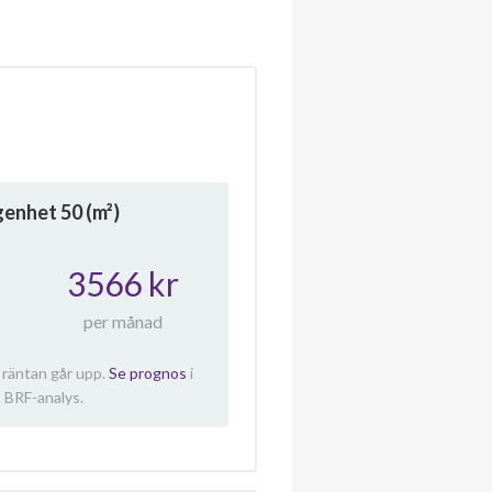
ägenhet
50
(m²)
3566 kr
per månad
 räntan går upp.
Se prognos
i
 BRF-analys.