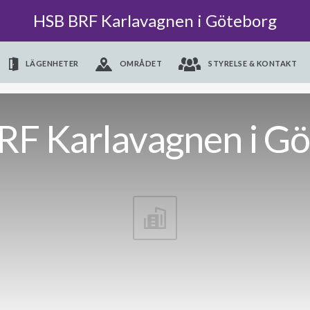
HSB BRF Karlavagnen i Göteborg
LÄGENHETER
OMRÅDET
STYRELSE & KONTAKT
F Karlavagnen i G