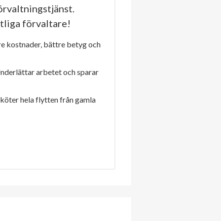
rvaltningstjänst.
tliga förvaltare!
re kostnader, bättre betyg och
Underlättar arbetet och sparar
sköter hela flytten från gamla