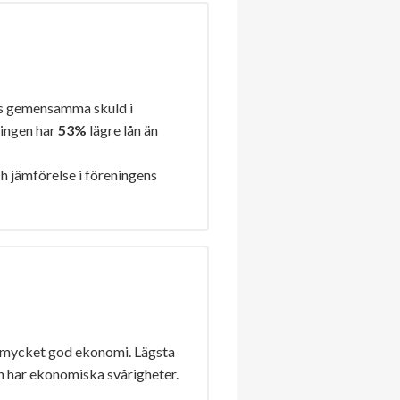
s gemensamma skuld i
ningen har
53%
lägre lån än
h jämförelse i föreningens
 mycket god ekonomi. Lägsta
n har ekonomiska svårigheter.