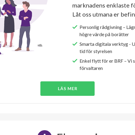
marknadens enklaste fö
Låt oss utmana er befin
Personlig rådgivning – Läg
högre värde på borätter
Smarta digitala verktyg - 
tid för styrelsen
Enkel flytt för er BRF – Vi 
förvaltaren
LÄS MER