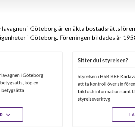
lavagnen i Göteborg är en äkta bostadsrättsföre
ägenheter i Göteborg. Föreningen bildades år 19
Sitter du i styrelsen?
lavagnen i Göteborg
Styrelsen i HSB BRF Karlav
 betygsatts, köp en
att ta kontroll över sin för
t betygsätta
bild och information samt få 
styrelseverktyg
ER
LÄ