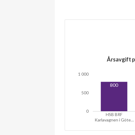
Årsavgift p
1 000
800
500
0
HSB BRF
Karlavagnen i Göte…