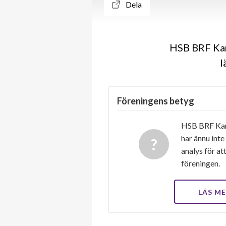
Dela
HSB BRF Kar
l
Föreningens betyg
HSB BRF Kar
har ännu inte
analys för at
föreningen.
LÄS M