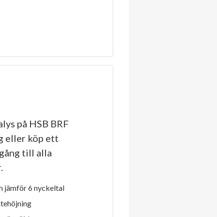
alys på HSB BRF
 eller köp ett
ång till alla
.
 jämför 6 nyckeltal
ntehöjning