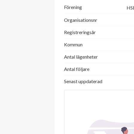
Förening
HSB
Organisationsnr
Registreringsår
Kommun
Antal lägenheter
Antal följare
Senast uppdaterad