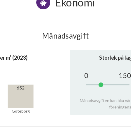
Ekonomi
Månadsavgift
er m² (2023)
Storlek på l
0
150
652
Månadsavgiften kan öka när
föreningens
Göteborg