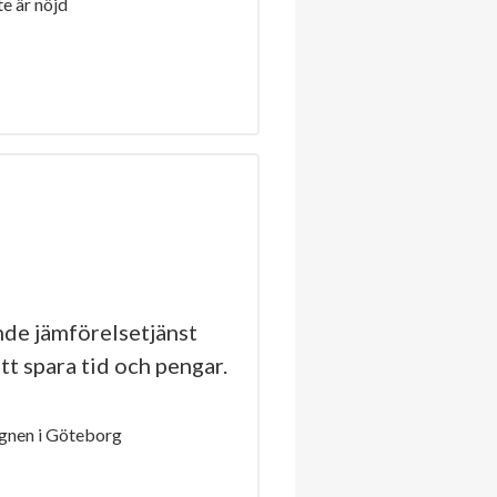
e är nöjd
de jämförelsetjänst
tt spara tid och pengar.
gnen i Göteborg