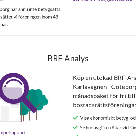
rg har ännu inte betygsatts.
ätter vi föreningen inom 48
mar.
BRF-Analys
Köp en utökad BRF-An
Karlavagnen i Göteborg
månadspaket för fri tillg
bostadsrättsföreningar
Visa ekonomiskt betyg och
Se hur avgiften ökar vid rä
empelrapport