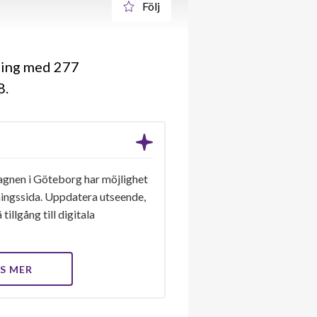
Följ
ning med 277
58
agnen i Göteborg har möjlighet
eningssida. Uppdatera utseende,
tillgång till digitala
S MER