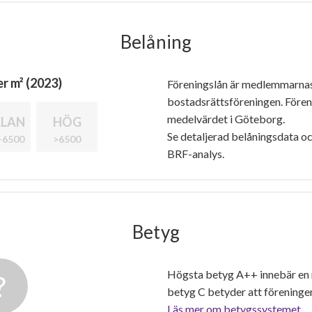
Belåning
r m² (2023)
Föreningslån är medlemmarna
bostadsrättsföreningen. Före
medelvärdet i Göteborg.
LAN
HÖG
Se detaljerad belåningsdata oc
-6500
>6500
BRF-analys.
Betyg
Högsta betyg A++ innebär en
betyg C betyder att föreninge
Läs mer om betygssystemet.