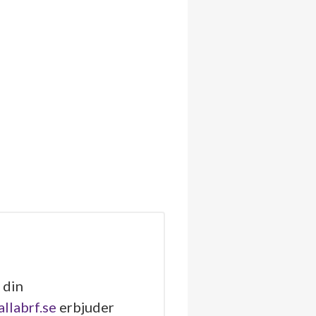
 din
allabrf.se
erbjuder