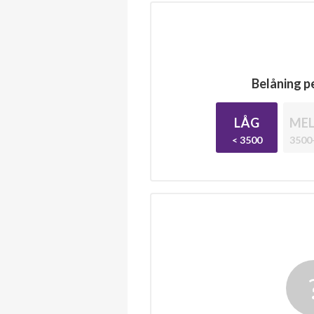
Belåning pe
LÅG
MEL
< 3500
3500