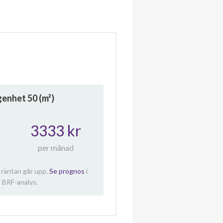
ägenhet
50
(m²)
3333 kr
per månad
 räntan går upp.
Se prognos
i
 BRF-analys.