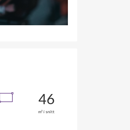
46
m² i snitt