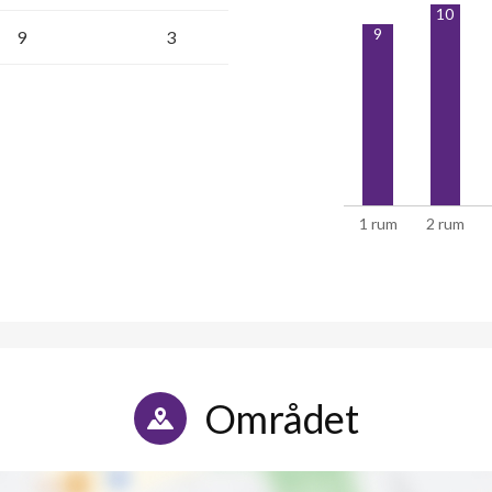
10
9
9
3
1 rum
2 rum
Området