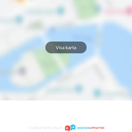
Visa karta
I samarbete med