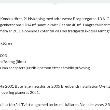
 Konduktören 9 i Nyköping med adresserna Borgaregatan 13 A-C. H
genheter om 1 014 m² samt lokaler 3 st om 40 m². I några fall har m
era är 20. De boende sköter till viss del trädgårdsskötsel samt g
uktören
1003
sföretag (äkta)
n kan acceptera juridisk person efter särskild prövning
te 2001 Byte lägenhetsdörrar 2005 Bredbandsinstallation Övriga 
overing planeras 2021.
 källarförråd. Tvättstuga med torkrum i källaren.3 lokaler varav 2 