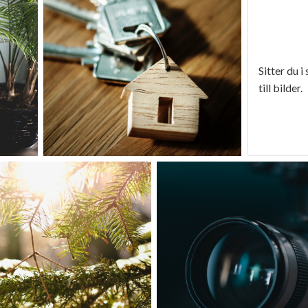
Sitter du i
till bilder.