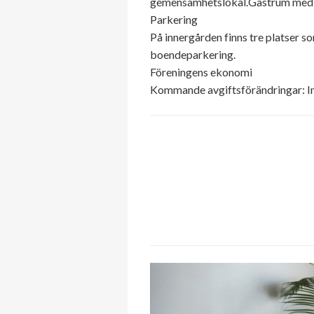
gemensamhetslokal.Gästrum med d
Parkering
På innergården finns tre platser s
boendeparkering.
Föreningens ekonomi
Kommande avgiftsförändringar: In