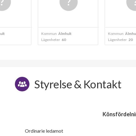
1
-
1
-
ult
Kommun
Älmhult
Kommun
Älmhu
1
1
Lägenheter
60
Lägenheter
20
1
-
1
-
Styrelse & Kontakt
1
-
1
-
1
-
Könsfördelni
1
-
Ordinarie ledamot