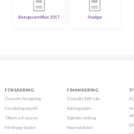
Betygscertifikat 2017
Stadgar
FÖRSÄKRING
FINANSIERING
Ö
Översikt försäkring
Översikt BRF-Lån
Kö
Försäkringsskydd
Ränteguiden
An
al
Tillsyn och ansvar
Digitala verktyg
BR
Förebygg skador
Nyproduktion