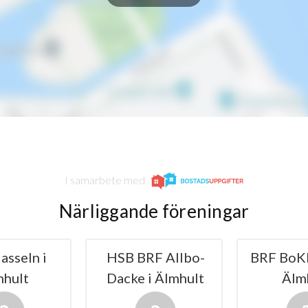
1
-
1
-
1
0
1
-
1
-
I samarbete med
1
-
Närliggande föreningar
1
1
asseln i
HSB BRF Allbo-
BRF BoKl
1
1
mhult
Dacke i Älmhult
Älm
1
-