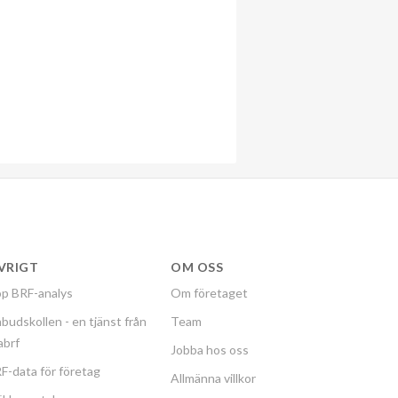
VRIGT
OM OSS
p BRF-analys
Om företaget
budskollen - en tjänst från
Team
labrf
Jobba hos oss
F-data för företag
Allmänna villkor