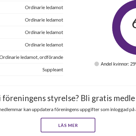
1
-
Ordinarie ledamot
Ordinarie ledamot
1
-
Ordinarie ledamot
1
-
Ordinarie ledamot
1
-
Ordinarie ledamot, ordförande
Andel kvinnor: 2
1
-
Suppleant
1
-
1
-
i föreningens styrelse? Bli gratis medle
medlemmar kan uppdatera föreningens uppgifter som inloggad på al
1
-
1
-
LÄS MER