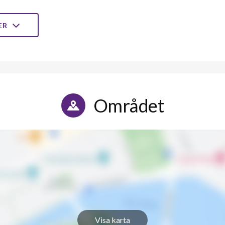
1
-
LER
1
-
1
-
1
-
Området
1
-
1
-
1
-
1
-
1
-
Visa karta