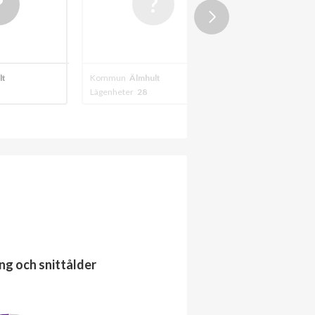
lt
Kommun
Älmhult
Kommun
Älmhult
Lägenheter
28
Lägenheter
45
ng och snittålder