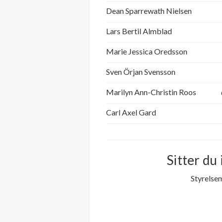
Norregårdsgatan 75
Dean Sparrewath Nielsen
Lars Bertil Almblad
Norregårdsgatan 77
Marie Jessica Oredsson
Norregårdsgatan 79
Sven Örjan Svensson
Norregårdsgatan 81
Marilyn Ann-Christin Roos
Norregårdsgatan 83
Carl Axel Gard
Norregårdsgatan 87
Norregårdsgatan 89
Sitter du 
Styrelse
Norregårdsgatan 91
Norregårdsgatan 93