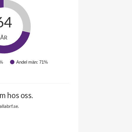
64
ÅR
9%
Andel män: 71%
m hos oss.
labrf.se.