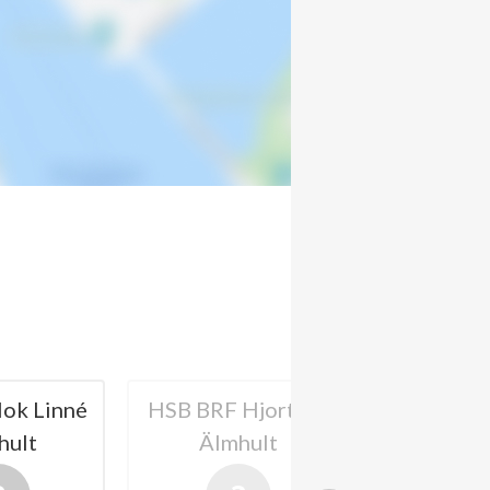
ok Linné
HSB BRF Hjorten i
HSB BRF 
hult
Älmhult
Älmh