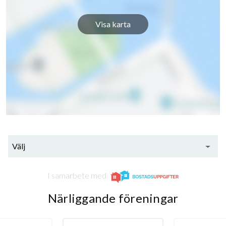
Djurängsvägen 84B
6
-
Visa karta
Djurängsvägen 86A
6
-
Djurängsvägen 86B
6
3
Djurängsvägen 86C
9
3
Välj
I samarbete med
Närliggande föreningar