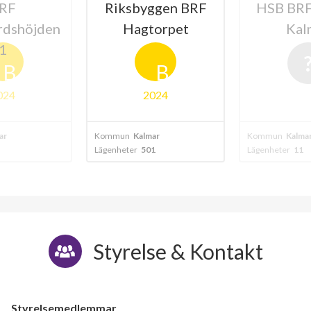
RF
Riksbyggen BRF
HSB BRF 
rdshöjden
Hagtorpet
Kal
1
B
B
024
2024
ar
Kommun
Kalmar
Kommun
Kalma
Lägenheter
501
Lägenheter
11
Styrelse & Kontakt
Styrelsemedlemmar