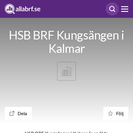
HSB BRF Kungsängen i
Kalmar
Dela
Följ