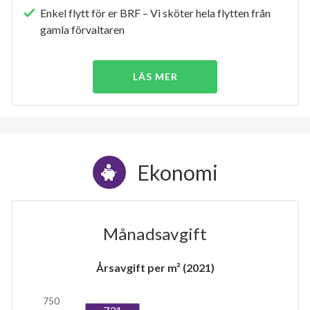
Enkel flytt för er BRF – Vi sköter hela flytten från
gamla förvaltaren
LÄS MER
Ekonomi
Månadsavgift
Årsavgift per m² (2021)
750
731