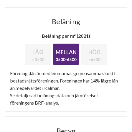
Belåning
Belåning per m² (2021)
LÅG
MELLAN
HÖG
< 3500
3500-6500
>6500
Föreningslån är medlemmarnas gemensamma skuld i
bostadsrättsföreningen. Föreningen har
14%
lägre lån
än medelvärdet i Kalmar.
Se detaljerad belåningsdata och jämförelse i
föreningens BRF-analys.
Betyg