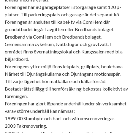
Föreningen har 80 garageplatser i storgarage samt 120 p-
platser. Till parkeringsplats och garage är det separat kö.
Föreningen är ansluten till kabel-tv via ComHem där
grundutbudet ingår i avgiften eller Bredbandsbolaget.
Bredband via ComHem och Bredbandsbolaget.
Gemensamma cykelrum, tvättstugor och grovtvätt. I
området finns övernattningslokal och Kungssalen med bl.a
biljardbord.
Föreningens yttre miljö finns lekplats, grillplats, boulebana.
Närhet till Djurängskullarna och Djurängens motionsspår.
Till varje lägenhet hör matkällare och källarförråd.
Bostadsrättstillägg till hemförsäkring bekostas kollektivt av
föreningen.
Föreningen har gjort löpande underhåll under sin verksamhet
varav större underhåll kan nämnas;
1999-00 Stambyte och bad- och våtrumsrenoveringar.
2003 Takrenovering.