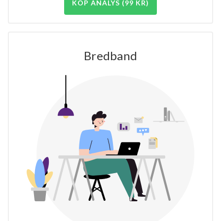
KÖP ANALYS (99 KR)
Bredband