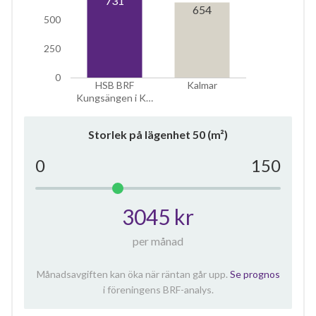
654
500
250
0
HSB BRF
Kalmar
Kungsängen i K…
Storlek på lägenhet
50
(m²)
0
150
3045 kr
per månad
Månadsavgiften kan öka när räntan går upp.
Se prognos
i föreningens BRF-analys.