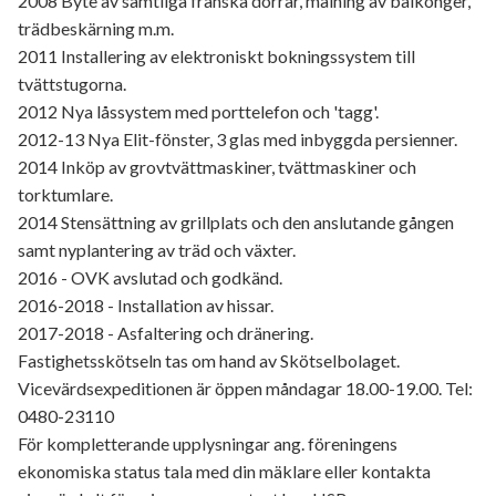
2008 Byte av samtliga franska dörrar, målning av balkonger,
trädbeskärning m.m.
2011 Installering av elektroniskt bokningssystem till
tvättstugorna.
2012 Nya låssystem med porttelefon och 'tagg'.
2012-13 Nya Elit-fönster, 3 glas med inbyggda persienner.
2014 Inköp av grovtvättmaskiner, tvättmaskiner och
torktumlare.
2014 Stensättning av grillplats och den anslutande gången
samt nyplantering av träd och växter.
2016 - OVK avslutad och godkänd.
2016-2018 - Installation av hissar.
2017-2018 - Asfaltering och dränering.
Fastighetsskötseln tas om hand av Skötselbolaget.
Vicevärdsexpeditionen är öppen måndagar 18.00-19.00. Tel:
0480-23110
För kompletterande upplysningar ang. föreningens
ekonomiska status tala med din mäklare eller kontakta