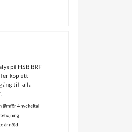
alys på HSB BRF
ler köp ett
ång till alla
.
 jämför 4 nyckeltal
ntehöjning
e är nöjd