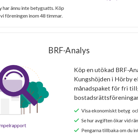
har ännu inte betygsatts. Köp
vi föreningen inom 48 timmar.
BRF-Analys
Köp en utökad BRF-An
Kungshöjden i Hörby el
månadspaket för fri tillg
bostadsrättsföreningar
Visa ekonomiskt betyg och
Se hur avgiften ökar vid rä
empelrapport
Pengarna tillbaka om du int