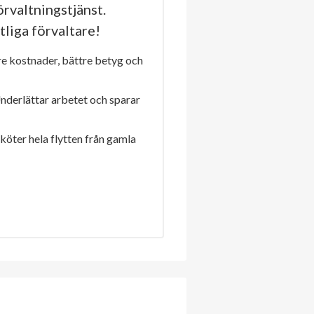
rvaltningstjänst.
tliga förvaltare!
re kostnader, bättre betyg och
Underlättar arbetet och sparar
sköter hela flytten från gamla