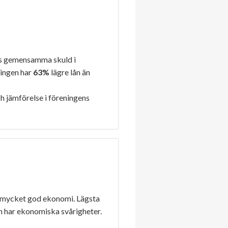
s gemensamma skuld i
ningen har
63%
lägre lån än
h jämförelse i föreningens
 mycket god ekonomi. Lägsta
n har ekonomiska svårigheter.