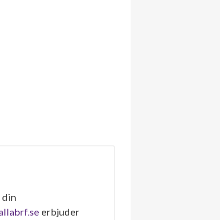
 din
allabrf.se
erbjuder