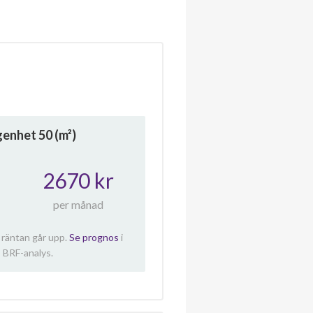
ägenhet
50
(m²)
2670 kr
per månad
 räntan går upp.
Se prognos
i
 BRF-analys.