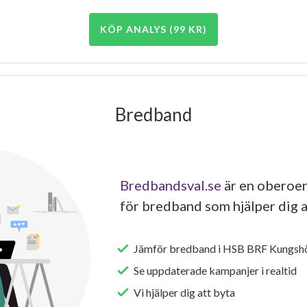
KÖP ANALYS (99 KR)
Bredband
Bredbandsval.se
är en oberoen
för bredband som hjälper dig a
Jämför bredband i HSB BRF Kungshö
Se uppdaterade kampanjer i realtid
Vi hjälper dig att byta