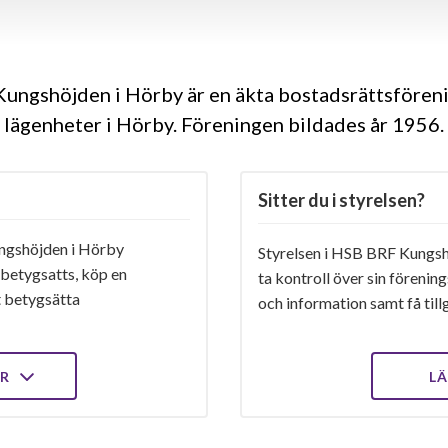
ungshöjden i Hörby är en äkta bostadsrättsfören
lägenheter i Hörby. Föreningen bildades år 1956
Sitter du i styrelsen?
gshöjden i Hörby
Styrelsen i HSB BRF Kungsh
 betygsatts, köp en
ta kontroll över sin förenin
t betygsätta
och information samt få tillg
ER
LÄ