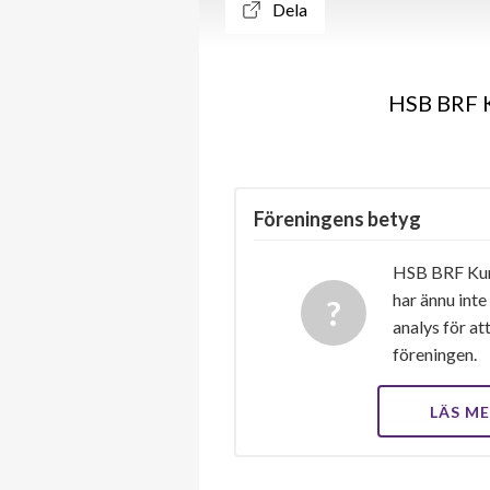
Dela
HSB BRF K
Föreningens betyg
HSB BRF Kun
har ännu inte
analys för at
föreningen.
LÄS M