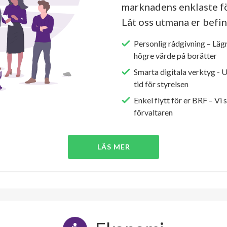
marknadens enklaste fö
Låt oss utmana er befin
Personlig rådgivning – Läg
högre värde på borätter
Smarta digitala verktyg - 
tid för styrelsen
Enkel flytt för er BRF – Vi 
förvaltaren
LÄS MER