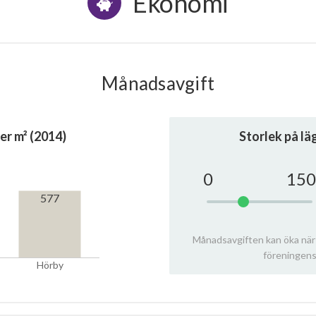
Ekonomi
Månadsavgift
er m² (2014)
Storlek på l
0
150
577
Månadsavgiften kan öka när
föreningens
Hörby