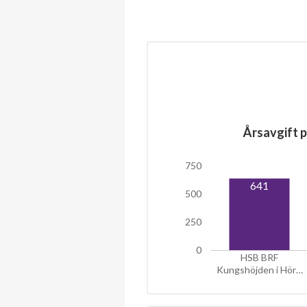
Årsavgift p
750
641
500
250
0
HSB BRF
Kungshöjden i Hör…