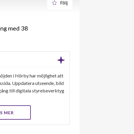
Följ
ing med 38
öjden i Hörby har möjlighet att
gssida. Uppdatera utseende, bild
ång till digitala styrelseverktyg
S MER