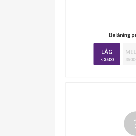
Belåning pe
LÅG
MEL
< 3500
3500