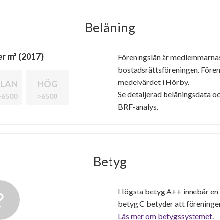
Belåning
r m² (2017)
Föreningslån är medlemmarna
bostadsrättsföreningen. Före
medelvärdet i Hörby.
LAN
HÖG
Se detaljerad belåningsdata oc
-6500
>6500
BRF-analys.
Betyg
Högsta betyg A++ innebär en
betyg C betyder att föreninge
Läs mer om betygssystemet.